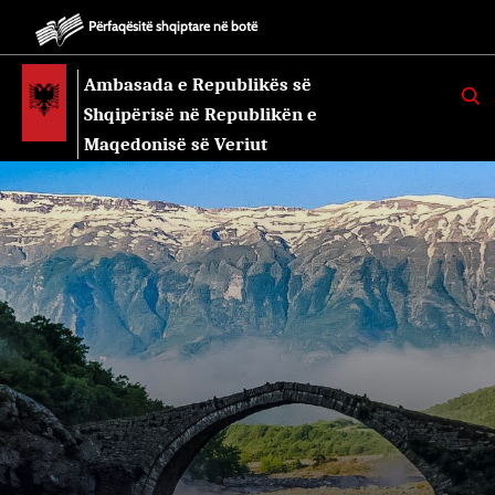
Përfaqësitë shqiptare në botë
Ambasada e Republikës së
K
E
Shqipërisë në Republikën e
R
K
Maqedonisë së Veriut
O