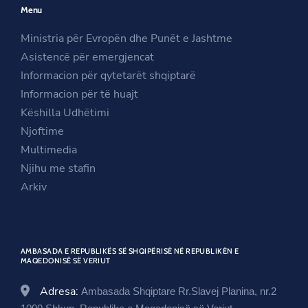
Menu
s
i
n
i
n
s
Ministria për Evropën dhe Punët e Jashtme
n
a
i
Asistencë për emergjencat
a
n
n
Informacion për qytetarët shqiptarë
n
e
a
Informacion për të huajt
e
w
n
Këshilla Udhëtimi
w
w
e
Njoftime
w
i
w
Multimedia
i
n
w
Njihu me stafin
n
d
i
Arkiv
d
o
n
o
w
d
w
o
AMBASADA E REPUBLIKËS SË SHQIPËRISË NË REPUBLIKËN E
w
MAQEDONISË SË VERIUT
Adresa:
Ambasada Shqiptare Rr.Slavej Planina, nr.2