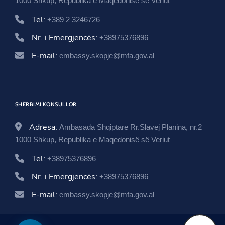
1000 Shkup, Republika e Maqedonisë së Veriut
Tel:
+389 2 3246726
Nr. i Emergjencës:
+38975376896
E-mail:
embassy.skopje@mfa.gov.al
SHËRBIMI KONSULLOR
Adresa:
Ambasada Shqiptare Rr.Slavej Planina, nr.2
1000 Shkup, Republika e Maqedonisë së Veriut
Tel:
+38975376896
Nr. i Emergjencës:
+38975376896
E-mail:
embassy.skopje@mfa.gov.al