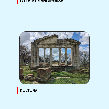
QYTETET E SHQIPËRISË
KULTURA