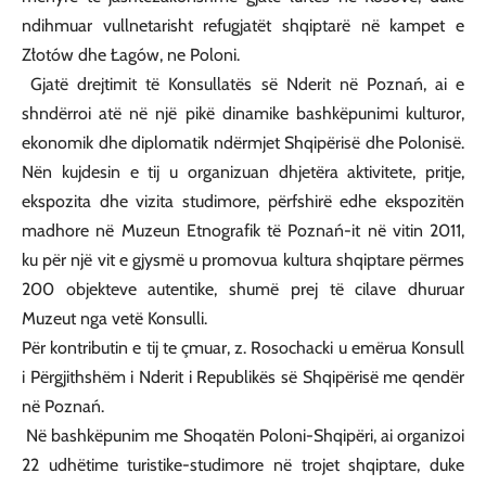
ndihmuar vullnetarisht refugjatët shqiptarë në kampet e
Złotów dhe Łagów, ne Poloni.
Gjatë drejtimit të Konsullatës së Nderit në Poznań, ai e
shndërroi atë në një pikë dinamike bashkëpunimi kulturor,
ekonomik dhe diplomatik ndërmjet Shqipërisë dhe Polonisë.
Nën kujdesin e tij u organizuan dhjetëra aktivitete, pritje,
ekspozita dhe vizita studimore, përfshirë edhe ekspozitën
madhore në Muzeun Etnografik të Poznań-it në vitin 2011,
ku për një vit e gjysmë u promovua kultura shqiptare përmes
200 objekteve autentike, shumë prej të cilave dhuruar
Muzeut nga vetë Konsulli.
Për kontributin e tij te çmuar, z. Rosochacki u emërua Konsull
i Përgjithshëm i Nderit i Republikës së Shqipërisë me qendër
në Poznań.
Në bashkëpunim me Shoqatën Poloni-Shqipëri, ai organizoi
22 udhëtime turistike-studimore në trojet shqiptare, duke