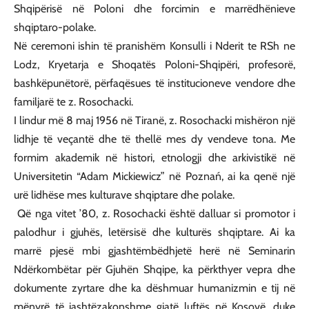
Shqipërisë në Poloni dhe forcimin e marrëdhënieve
shqiptaro-polake.
Në ceremoni ishin të pranishëm Konsulli i Nderit te RSh ne
Lodz, Kryetarja e Shoqatës Poloni-Shqipëri, profesorë,
bashkëpunëtorë, përfaqësues të institucioneve vendore dhe
familjarë te z. Rosochacki.
I lindur më 8 maj 1956 në Tiranë, z. Rosochacki mishëron një
lidhje të veçantë dhe të thellë mes dy vendeve tona. Me
formim akademik në histori, etnologji dhe arkivistikë në
Universitetin “Adam Mickiewicz” në Poznań, ai ka qenë një
urë lidhëse mes kulturave shqiptare dhe polake.
Që nga vitet ’80, z. Rosochacki është dalluar si promotor i
palodhur i gjuhës, letërsisë dhe kulturës shqiptare. Ai ka
marrë pjesë mbi gjashtëmbëdhjetë herë në Seminarin
Ndërkombëtar për Gjuhën Shqipe, ka përkthyer vepra dhe
dokumente zyrtare dhe ka dëshmuar humanizmin e tij në
mënyrë të jashtëzakonshme gjatë luftës në Kosovë, duke