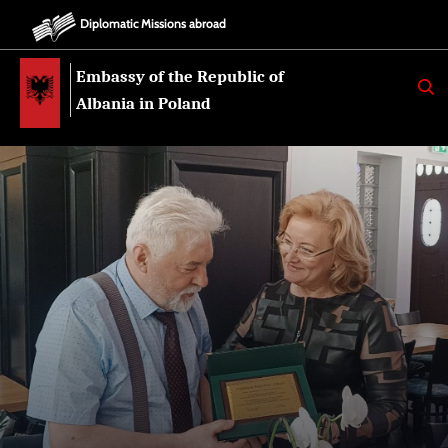
Diplomatic Missions abroad
Embassy of the Republic of
K
E
Albania in Poland
R
K
O