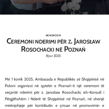
NEWSROOM
Ceremoni nderimi për z. Jarosław
Rosochacki në Poznań
8 July 2025
Më 1 korrik 2025, Ambasada e Republikës së Shqipërisë në
Poloni organizoi në qytetin e Poznań-it një ceremoni të
veçantë nderimi për z. Jarosław Rosochacki, ish-Konsull i
Përgjithshëm i Nderit të Shqipërisë në Poznań, në shenjë
mirënjohjeje për kontributin e çmuar në promovimin e