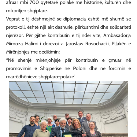
afruar mbi 700 qytetarë polakë me historinë, kulturën dhe
mikpritjen shqiptare.
Veprat e tij dëshmojnë se diplomacia është më shumë se
protokoll, është një akt dashurie, përkushtimi dhe solidariteti
njerëzor. Për gjithë kontributin e tij nder vite, Ambasadorja
Mimoza Halimi i dorëzoi z. Jaroslaw Rosochacki, Pllakën e
Mirënjohjes me dedikimin:
“Në shenjë mirënjohjeje për kontributin e çmuar në
promovimin e Shqipërisë në Poloni dhe në forcimin e
marrëdhënieve shqiptaro-polake”.