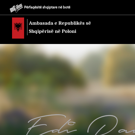
Përfaqësitë shqiptare në botë
Ambasada e Republikës së
Shqipërisë në Poloni