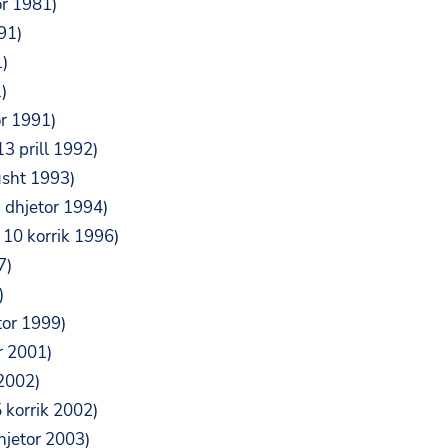
or 1981)
91)
1)
)
or 1991)
3 prill 1992)
usht 1993)
 dhjetor 1994)
 10 korrik 1996)
7)
)
tor 1999)
r 2001)
 2002)
 korrik 2002)
hjetor 2003)