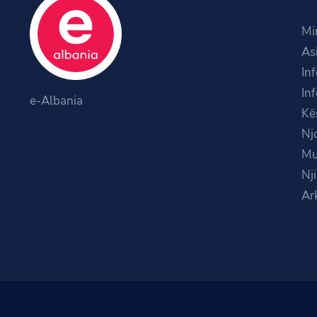
Mi
As
In
In
e-Albania
Kë
Nj
Mu
Nj
Ar