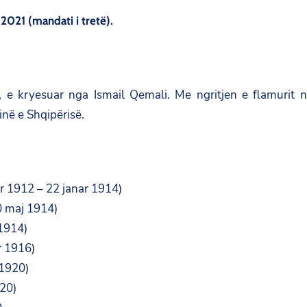
 2021 (mandati i tretë).
 e kryesuar nga Ismail Qemali. Me ngritjen e flamurit n
inë e Shqipërisë.
or 1912 – 22 janar 1914)
0 maj 1914)
 1914)
r 1916)
 1920)
920)