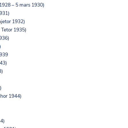
 1928 – 5 mars 1930)
1931)
hjetor 1932)
6 Tetor 1935)
1936)
)
1939
943)
3)
)
shor 1944)
54)