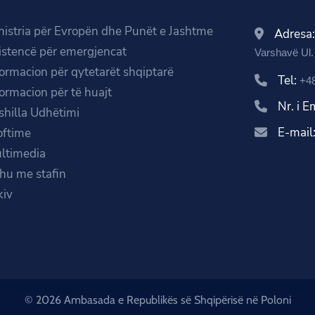
nistria për Evropën dhe Punët e Jashtme
Adresa
istencë për emergjencat
Varshavë Ul.
formacion për qytetarët shqiptarë
Tel:
+48
formacion për të huajt
Nr. i 
shilla Udhëtimi
E-mail
oftime
ltimedia
ihu me stafin
kiv
© 2026 Ambasada e Republikës së Shqipërisë në Poloni