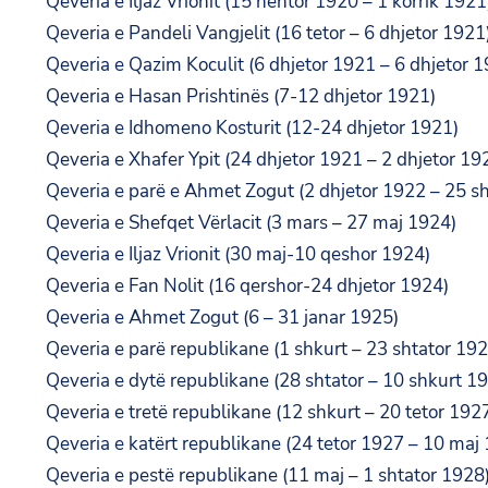
Qeveria e Iljaz Vrionit (15 nëntor 1920 – 1 korrik 1921
Qeveria e Pandeli Vangjelit (16 tetor – 6 dhjetor 1921
Qeveria e Qazim Koculit (6 dhjetor 1921 – 6 dhjetor 
Qeveria e Hasan Prishtinës (7-12 dhjetor 1921)
Qeveria e Idhomeno Kosturit (12-24 dhjetor 1921)
Qeveria e Xhafer Ypit (24 dhjetor 1921 – 2 dhjetor 19
Qeveria e parë e Ahmet Zogut (2 dhjetor 1922 – 25 s
Qeveria e Shefqet Vërlacit (3 mars – 27 maj 1924)
Qeveria e Iljaz Vrionit (30 maj-10 qeshor 1924)
Qeveria e Fan Nolit (16 qershor-24 dhjetor 1924)
Qeveria e Ahmet Zogut (6 – 31 janar 1925)
Qeveria e parë republikane (1 shkurt – 23 shtator 192
Qeveria e dytë republikane (28 shtator – 10 shkurt 1
Qeveria e tretë republikane (12 shkurt – 20 tetor 192
Qeveria e katërt republikane (24 tetor 1927 – 10 maj
Qeveria e pestë republikane (11 maj – 1 shtator 1928