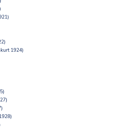
)
)
1921)
22)
hkurt 1924)
5)
927)
7)
 1928)
)