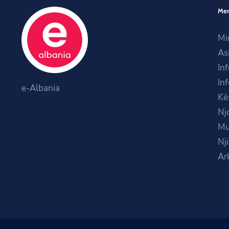
Me
Mi
As
In
In
e-Albania
Kë
Nj
Mu
Nj
Ar