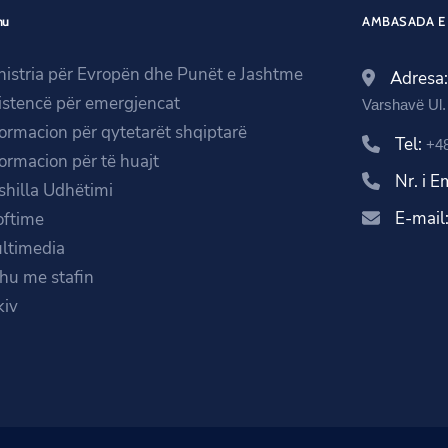
nu
AMBASADA E 
nistria për Evropën dhe Punët e Jashtme
Adresa
istencë për emergjencat
Varshavë Ul.
formacion për qytetarët shqiptarë
Tel:
+48
formacion për të huajt
Nr. i 
shilla Udhëtimi
E-mail
oftime
ltimedia
ihu me stafin
kiv