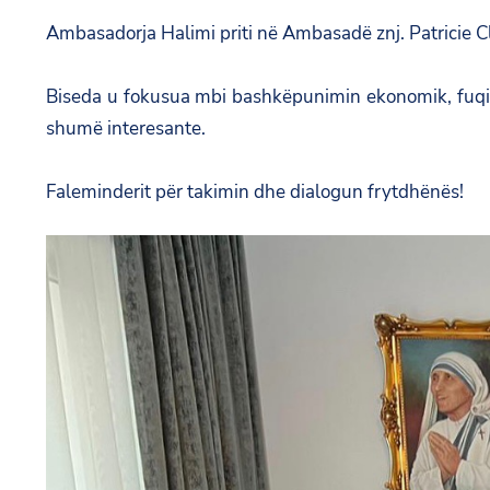
Ambasadorja Halimi priti në Ambasadë znj. Patricie 
Biseda u fokusua mbi bashkëpunimin ekonomik, fuqiz
shumë interesante.
Faleminderit për takimin dhe dialogun frytdhënës!