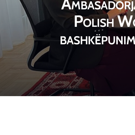
Ambasadorja
Polish W
bashkëpunim