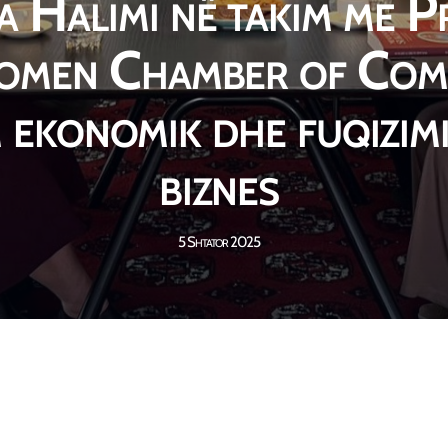
 Halimi në takim me P
omen Chamber of Com
 ekonomik dhe fuqizimi
biznes
5 Shtator 2025