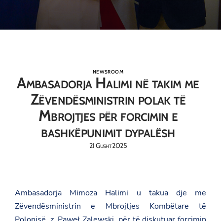
NEWSROOM
Ambasadorja Halimi në takim me
Zëvendësministrin polak të
Mbrojtjes për forcimin e
bashkëpunimit dypalësh
21 Gusht 2025
Ambasadorja Mimoza Halimi u takua dje me
Zëvendësministrin e Mbrojtjes Kombëtare të
Polonisë, z. Paweł Zalewski, për të diskutuar forcimin