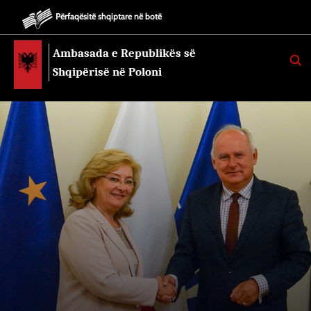
Përfaqësitë shqiptare në botë
Ambasada e Republikës së
K
E
Shqipërisë në Poloni
R
K
O