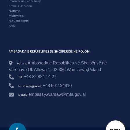
Informacion për të huajt
t
w
Këshilla Udhëtimi
a
Njoftime
k
Multimedia
i
Njihu me stafin
m
Arkiv
-
m
e
-
z
AMBASADA E REPUBLIKËS SË SHQIPËRISË NË POLONI
e
v
Ambasada e Republikës së Shqipërisë në
Adresa:
e
n
Varshavë Ul. Altowa 1, 02-386 Warszawa,Poland
d
+48 22 824 14 27
Tel:
e
s
+48 501194910
Nr. i Emergjencës:
m
i
embassy.warsaw@mfa.gov.al
E-mail:
n
i
s
t
r
i
n