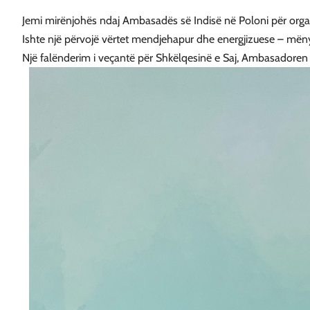
Jemi mirënjohës ndaj Ambasadës së Indisë në Poloni për organi
Ishte një përvojë vërtet mendjehapur dhe energjizuese – mënyra
Një falënderim i veçantë për Shkëlqesinë e Saj, Ambasadoren