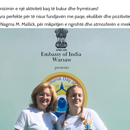
zimin e një aktiviteti kaq të bukur dhe frymëzues!
 perfekte për të nisur fundjavën me paqe, ekuilibër dhe pozitivite
 Nagma M. Mallick, për mikpritjen e ngrohtë dhe atmosferën e mre