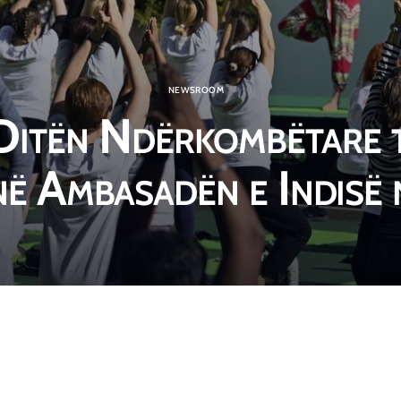
NEWSROOM
Ditën Ndërkombëtare 
ë Ambasadën e Indisë 