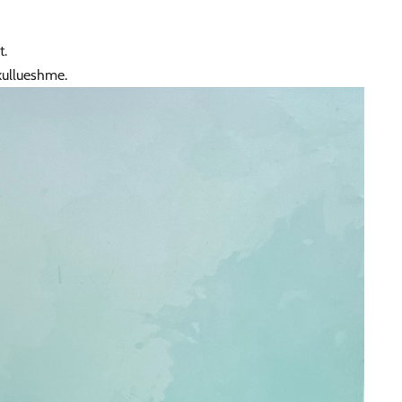
t.
kullueshme.