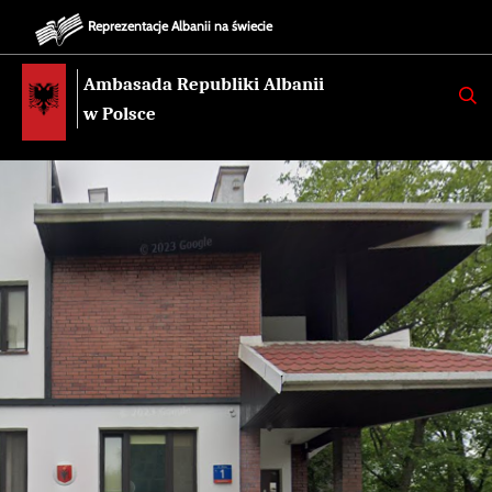
Reprezentacje Albanii na świecie
Ambasada Republiki Albanii
K
E
w Polsce
R
K
O