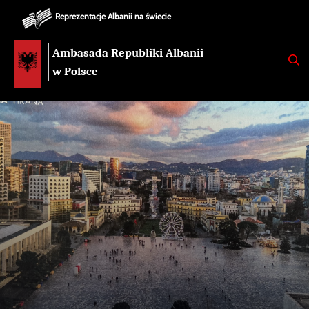
Reprezentacje Albanii na świecie
Ambasada Republiki Albanii
K
E
w Polsce
R
K
O