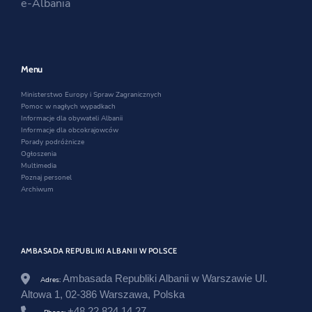
e-Albania
n
a
i
a
n
n
n
e
a
e
w
n
w
w
e
w
i
w
Menu
i
n
w
n
d
i
Ministerstwo Europy i Spraw Zagranicznych
d
o
n
Pomoc w nagłych wypadkach
o
w
d
Informacje dla obywateli Albanii
w
o
Informacje dla obcokrajowców
w
Porady podróżnicze
Ogłoszenia
Multimedia
Poznaj personel
Archiwum
AMBASADA REPUBLIKI ALBANII W POLSCE
Ambasada Republiki Albanii w Warszawie Ul.
Adres:
Altowa 1, 02-386 Warszawa, Polska
+48 22 824 14 27