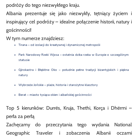
podróży do tego niezwykłego kraju.
Albania prezentuje się jako niezwykły, tętniący życiem i
inspirujący cel podróży – idealne połączenie historii, natury i
gościnności!
W tym numerze znajdziesz:
Tirana – od izolacji do kreatywnej i dynamicznej metropolii
Park Narodowy Rzeki Wjosa – ostatnia dzika rzeka w Europie o szczególnym
statusie
Gjirokastra i Błękitne Oko – południe pełne tradycji bizantyjskich i piękna
natury
Wybrzeże Jońskie – plaże, historia i starożytne klasztory
Berat – miasto tysiąca okien i albańskiej gościnności
Top 5 kierunków: Durrës, Kruja, Thethi, Korça i Dhërmi –
perła za perłą
Zachęcamy do przeczytania tego wydania National
Geographic Traveler i zobaczenia Albanii oczami