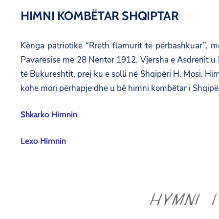
HIMNI KOMBËTAR SHQIPTAR
Kënga patriotike
“Rreth flamurit të përbashkuar”
, m
Pavarësisë më 28 Nëntor 1912. Vjersha e Asdrenit u
të Bukureshtit, prej ku e solli në Shqipëri
H. Mosi
. Him
kohe mori përhapje dhe u bë himni kombëtar i Shqipër
Shkarko Himnin
Lexo Himnin