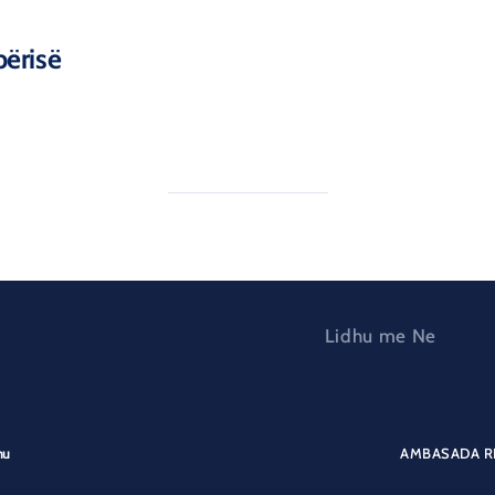
përisë
Lidhu me Ne
nu
AMBASADA RE