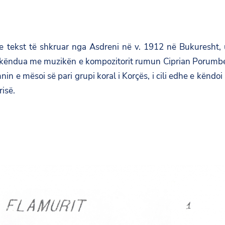
e tekst të shkruar nga
Asdreni
në v. 1912 në Bukuresht, 
 këndua me muzikën e kompozitorit rumun Ciprian Porumbe
nin e mësoi së pari grupi koral i Korçës, i cili edhe e këndo
isë.