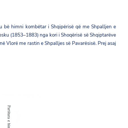
u bë himni kombëtar i Shqipërisë që me Shpalljen e
sku (1853–1883) nga kori i Shoqërisë së Shqiptarëve
i në Vlorë me rastin e Shpalljes së Pavarësisë. Prej asaj