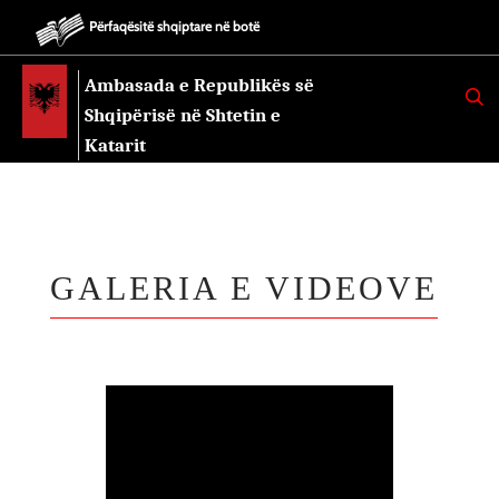
Përfaqësitë shqiptare në botë
Ambasada e Republikës së
K
E
Shqipërisë në Shtetin e
R
K
Katarit
O
GALERIA E VIDEOVE