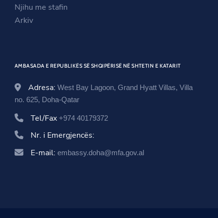
i
n
w
Njihu me stafin
n
d
i
Arkiv
d
o
n
o
w
d
w
o
AMBASADA E REPUBLIKËS SË SHQIPËRISË NË SHTETIN E KATARIT
w
Adresa:
West Bay Lagoon, Grand Hyatt Villas, Villa
no. 625, Doha-Qatar
Tel/Fax
+974 40179372
Nr. i Emergjencës:
E-mail:
embassy.doha@mfa.gov.al