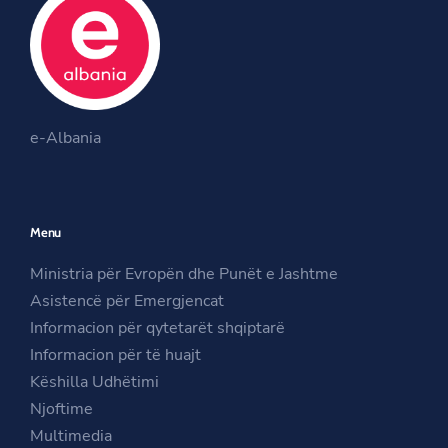
b
t
a
o
e
g
o
r
r
O
k
a
O
p
m
e-Albania
p
e
O
e
n
p
n
s
e
Menu
s
i
n
i
n
s
Ministria për Evropën dhe Punët e Jashtme
n
a
i
Asistencë për Emergjencat
a
n
n
Informacion për qytetarët shqiptarë
n
e
a
Informacion për të huajt
e
w
n
Këshilla Udhëtimi
w
w
e
Njoftime
w
i
w
Multimedia