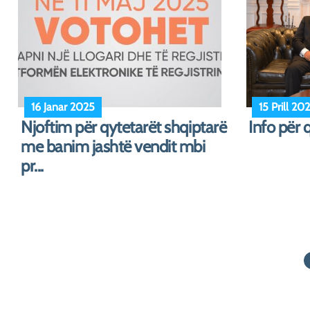
15 Qershor 2023
Samiti I Diasporës