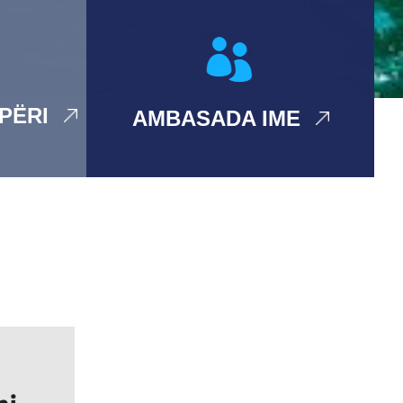
IPËRI
AMBASADA IME