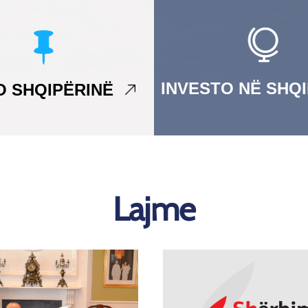
INVESTO NË SHQ
TO SHQIPËRINË
Lajme