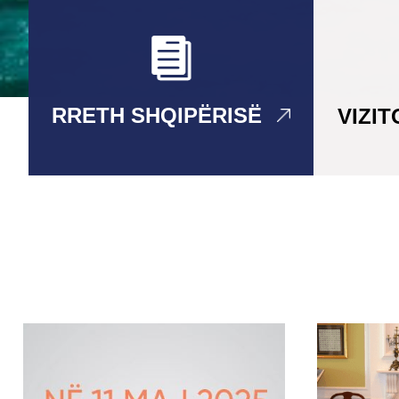
RRETH SHQIPËRISË
VIZI