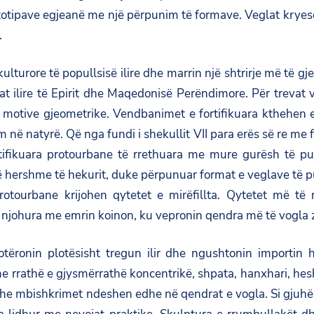
tipave egjeanë me një përpunim të formave. Veglat kryeso
.
lturore të popullsisë ilire dhe marrin një shtrirje më të g
t ilire të Epirit dhe Maqedonisë Perëndimore. Për trevat v
me motive gjeometrike. Vendbanimet e fortifikuara ktheh
në natyrë. Që nga fundi i shekullit VII para erës së re me f
ortifikuara protourbane të rrethuara me mure gurësh të p
së hershme të hekurit, duke përpunuar format e veglave të
rotourbane krijohen qytetet e mirëfillta. Qytetet më t
të njohura me emrin koinon, ku vepronin qendra më të vogla z
 zotëronin plotësisht tregun ilir dhe ngushtonin importi
rathë e gjysmërrathë koncentrikë, shpata, hanxhari, heshtat
 dhe mbishkrimet ndeshen edhe në qendrat e vogla. Si gjuhë