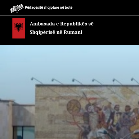
Përfaqësitë shqiptare në botë
Ambasada e Republikës së
Shqipërisë në Rumani