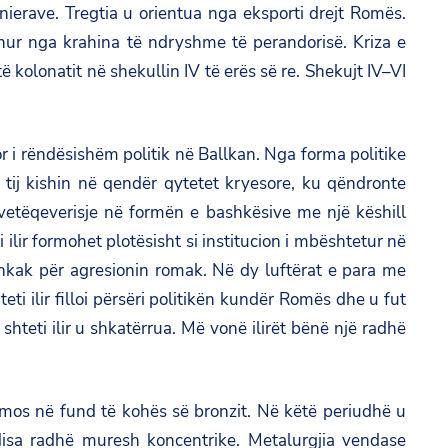
nierave. Tregtia u orientua nga eksporti drejt Romës.
ur nga krahina të ndryshme të perandorisë. Kriza e
olonatit në shekullin IV të erës së re. Shekujt IV–VI
ktor i rëndësishëm politik në Ballkan. Nga forma politike
ë tij kishin në qendër qytetet kryesore, ku qëndronte
ë vetëqeverisje në formën e bashkësive me një këshill
 ilir formohet plotësisht si institucion i mbështetur në
hkak për agresionin romak. Në dy luftërat e para me
ti ilir filloi përsëri politikën kundër Romës dhe u fut
teti ilir u shkatërrua. Më vonë ilirët bënë një radhë
domos në fund të kohës së bronzit. Në këtë periudhë u
disa radhë muresh koncentrike. Metalurgjia vendase