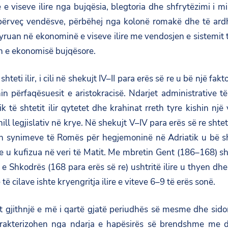
 viseve ilire nga bujqësia, blegtoria dhe shfrytëzimi i mi
 përveç vendësve, përbëhej nga kolonë romakë dhe të ardh
an në ekonominë e viseve ilire me vendosjen e sistemit të k
in e ekonomisë bujqësore.
hteti ilir, i cili në shekujt IV–II para erës së re u bë një fa
nin përfaqësuesit e aristokracisë. Ndarjet administrative t
k të shtetit ilir qytetet dhe krahinat rreth tyre kishin nj
l legjislativ në krye. Në shekujt V–IV para erës së re shteti
desh synimeve të Romës për hegjemoninë në Adriatik u bë s
 u kufizua në veri të Matit. Me mbretin Gent (186–168) shte
hkodrës (168 para erës së re) ushtritë ilire u thyen dhe sh
 cilave ishte kryengritja ilire e viteve 6–9 të erës sonë.
het gjithnjë e më i qartë gjatë periudhës së mesme dhe si
 karakterizohen nga ndarja e hapësirës së brendshme me 