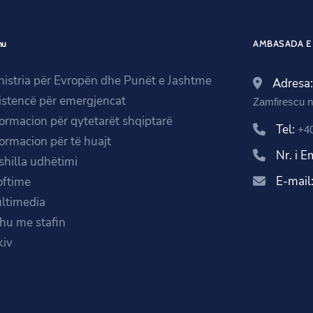
nu
AMBASADA E 
nistria për Evropën dhe Punët e Jashtme
Adresa
istencë për emergjencat
Zamfirescu n
formacion për qytetarët shqiptarë
Tel:
+4
formacion për të huajt
Nr. i 
shilla udhëtimi
E-mail
oftime
ltimedia
ihu me stafin
kiv