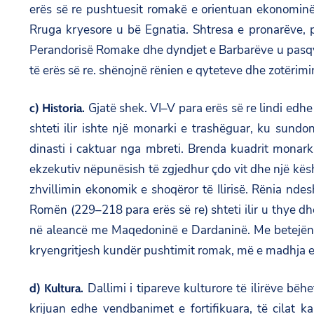
erës së re pushtuesit romakë e orientuan ekonominë e
Rruga kryesore u bë Egnatia. Shtresa e pronarëve,
Perandorisë Romake dhe dyndjet e Barbarëve u pasqyru
të erës së re. shënojnë rënien e qyteteve dhe zotërim
Gjatë shek. VI–V para erës së re lindi edhe s
c) Historia.
shteti ilir ishte një monarki e trashëguar, ku sundo
dinasti i caktuar nga mbreti. Brenda kuadrit monarki
ekzekutiv nëpunësish të zgjedhur çdo vit dhe një këshil
zhvillimin ekonomik e shoqëror të Ilirisë. Rënia n
Romën (229–218 para erës së re) shteti ilir u thye dhe
në aleancë me Maqedoninë e Dardaninë. Me betejën e S
kryengritjesh kundër pushtimit romak, më e madhja e të
Dallimi i tipareve kulturore të ilirëve bë
d) Kultura.
krijuan edhe vendbanimet e fortifikuara, të cilat