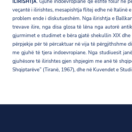
. Gjuhë indoevropiane që është folur në per
ILIRISHTJA
veçantë i ilirishtes, mesapishtja flitej edhe në Italinë 
problem ende i diskutueshëm. Nga ilirishtja e Ballka
trevave ilire, nga disa glosa të lëna nga autorë ant
gjurmimet e studimet e bëra gjatë shekullin XIX dhe 
përpjekje për të përcaktuar në vija të përgjithshme di
me gjuhë të tjera indoevropiane. Nga studiuesit janë
gjuhësore të ilirishtes gjen shpjegim me anë të shqipe
Shqiptarëve” (Tiranë, 1967), dhe në Kuvendet e Studi