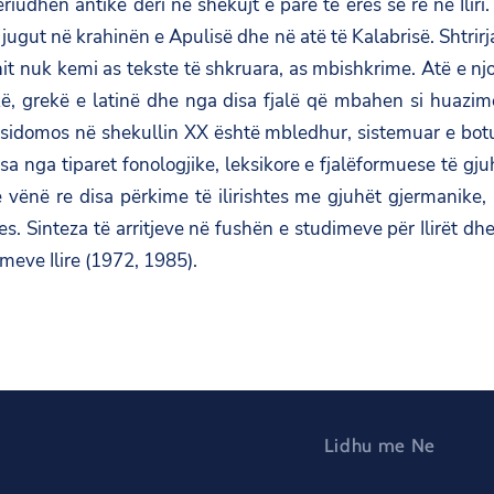
iudhën antike deri në shekujt e parë të erës së re në Iliri. 
e jugut në krahinën e Apulisë dhe në atë të Kalabrisë. Shtrirj
nit nuk kemi as tekste të shkruara, as mbishkrime. Atë e nj
ikë, grekë e latinë dhe nga disa fjalë që mbahen si huazime
sidomos në shekullin XX është mbledhur, sistemuar e botuar
sa nga tiparet fonologjike, leksikore e fjalëformuese të gju
 vënë re disa përkime të ilirishtes me gjuhët gjermanike,
s. Sinteza të arritjeve në fushën e studimeve për Ilirët dhe
meve Ilire (1972, 1985).
Lidhu me Ne