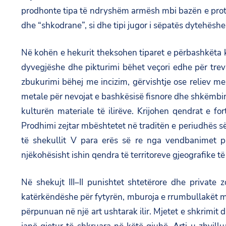
prodhonte tipa të ndryshëm armësh mbi bazën e proto
dhe “shkodrane”, si dhe tipi jugor i sëpatës dytehëshe
Në kohën e hekurit theksohen tiparet e përbashkëta ku
dyvegjëshe dhe pikturimi bëhet veçori edhe për treva
zbukurimi bëhej me incizim, gërvishtje ose reliev 
metale për nevojat e bashkësisë fisnore dhe shkëmbim 
kulturën materiale të ilirëve. Krijohen qendrat e f
Prodhimi zejtar mbështetet në traditën e periudhës 
të shekullit V para erës së re nga vendbanimet p
njëkohësisht ishin qendra të territoreve gjeografike 
Në shekujt III–II punishtet shtetërore dhe private
katërkëndëshe për fytyrën, mburoja e rrumbullakët me r
përpunuan në një art ushtarak ilir. Mjetet e shkrimit