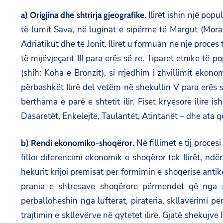
Ilirët ishin një popu
a) Origjina dhe shtrirja gjeografike.
të lumit Sava, në luginat e sipërme të Margut (Morava
Adriatikut dhe të Jonit. Ilirët u formuan në një proce
të mijëvjeçarit III para erës së re. Tiparet etnike të 
(shih: Koha e Bronzit), si rrjedhim i zhvillimit eko
përbashkët Ilirë del vetëm në shekullin V para erës s
bërthama e parë e shtetit ilir. Fiset kryesore ilire i
Dasaretët, Enkelejtë, Taulantët, Atintanët – dhe ata që
Në fillimet e tij proces
b) Rendi ekonomiko-shoqëror.
filloi diferencimi ekonomik e shoqëror tek Ilirët, n
hekurit krijoi premisat për formimin e shoqërisë anti
prania e shtresave shoqërore përmendet që nga sh
përballoheshin nga luftërat, pirateria, skllavërimi pë
trajtimin e skllevërve në qytetet ilire. Gjatë shekujve