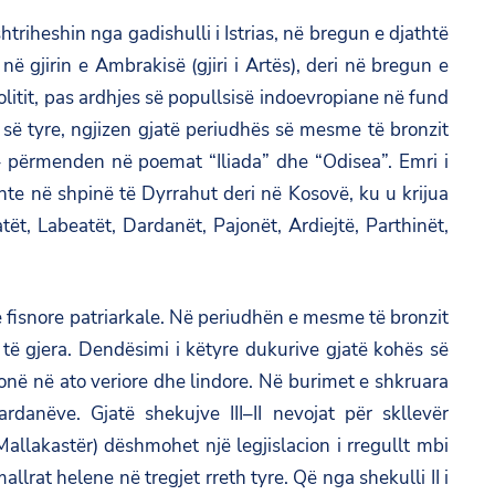
htriheshin nga gadishulli i Istrias, në bregun e djathtë
ë gjirin e Ambrakisë (gjiri i Artës), deri në bregun e
olitit, pas ardhjes së popullsisë indoevropiane në fund
jes së tyre, ngjizen gjatë periudhës së mesme të bronzit
t – përmenden në poemat “Iliada” dhe “Odisea”. Emri i
onte në shpinë të Dyrrahut deri në Kosovë, ku u krijua
atët, Labeatët, Dardanët, Pajonët, Ardiejtë, Parthinët,
ive fisnore patriarkale. Në periudhën e mesme të bronzit
 të gjera. Dendësimi i këtyre dukurive gjatë kohës së
vonë në ato veriore dhe lindore. Në burimet e shkruara
anëve. Gjatë shekujve III–II nevojat për skllevër
(Mallakastër) dëshmohet një legjislacion i rregullt mbi
llrat helene në tregjet rreth tyre. Që nga shekulli II i