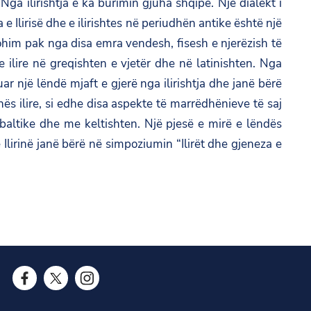
Nga ilirishtja e ka burimin gjuha shqipe. Një dialekt i
a e Ilirisë dhe e ilirishtes në periudhën antike është një
ohim pak nga disa emra vendesh, fisesh e njerëzish të
 ilire në greqishten e vjetër dhe në latinishten. Nga
 një lëndë mjaft e gjerë nga ilirishtja dhe janë bërë
hës ilire, si edhe disa aspekte të marrëdhënieve të saj
 baltike dhe me keltishten. Një pjesë e mirë e lëndës
 Ilirinë janë bërë në simpoziumin “Ilirët dhe gjeneza e
F
T
I