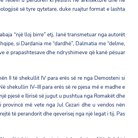
he relievi u përdorën kryesisht në arkitekturë dhe në
eologjisë së tyre qytetare, duke ruajtur format e lashta
 sabaja “një lloj birre” etj. Janë transmetuar nga autorët
 shqipe, si Dardania me “dardhë”, Dalmatia me “delme,
esave e prapashtesave dhe ndryshimeve që kanë pësuar
ën II të shekullit IV para erës së re nga Demosteni si
Në shekullin IV–III para erës së re pjesa më e madhe e
 një pjesë e Ilirisë së jugut u pushtua nga Romakët dhe
 si provincë më vete nga Jul Cezari dhe u vendos nën
jtë të perandorit dhe qeverisej nga një legat i tij. Pas