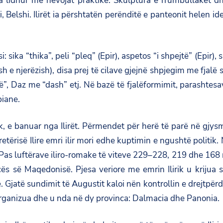
ua lidhur me nevojat praktike. Skulptura e rrumbullakët d
 Belshi. Ilirët ia përshtatën perënditë e panteonit helen id
i: sika “thika”, peli “pleq” (Epir), aspetos “i shpejtë” (Epir),
e njerëzish), disa prej të cilave gjejnë shpjegim me fjalë
alë”, Daz me “dash” etj. Në bazë të fjalëformimit, parasht
piane.
k, e banuar nga Ilirët. Përmendet për herë të parë në gjysm
risë Ilire emri ilir mori edhe kuptimin e ngushtë politik. 
re. Pas luftërave iliro-romake të viteve 229–228, 219 dhe 168
ës së Maqedonisë. Pjesa veriore me emrin Ilirik u krijua
 Gjatë sundimit të Augustit kaloi nën kontrollin e drejtpërdre
u riorganizua dhe u nda në dy provinca: Dalmacia dhe Panonia.