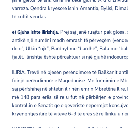
janë gjetur të shkruara në këtë gjuhë. Arti u zhvill
varreza. Qendra kryesore ishin Amantia, Bylisi, Dimali,
të kultit vendas.
Prej saj janë ruajtur pak glosa, s
e) Gjuha ishte ilirishtja.
antikë një numër i madh emrash të përveçëm (vendesh 
dele”, Ulkin “ujk”, Bardhyl me “bardhë”, Bala me “b
fjalët, ilirishtja është përcaktuar si një gjuhë indoeuro
ILIRIA. Trevë në pjesën perëndimore të Ballkanit anti
fqinjë perëndimore e Maqedonisë. Me formimin e Mbretë
saj përfshihej në shtetin ilir nën emrin Mbretëria Ili
më 148 para erës së re u fut në përbërjen e provinc
kontrollin e Senatit që e qeveriste nëpërmjet konsujve.
kryengritjes ilire të viteve 6–9 të erës së re Iliriku 