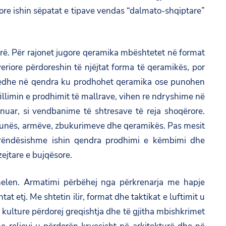
re ishin sëpatat e tipave vendas “dalmato-shqiptare”
jerë. Për rajonet jugore qeramika mbështetet në format
eriore përdoreshin të njëjtat forma të qeramikës, por
en edhe në qendra ku prodhohet qeramika ose punohen
illimin e prodhimit të mallrave, vihen re ndryshime në
unuar, si vendbanime të shtresave të reja shoqërore.
 punës, armëve, zbukurimeve dhe qeramikës. Pas mesit
ë rëndësishme ishin qendra prodhimi e këmbimi dhe
ejtare e bujqësore.
n helen. Armatimi përbëhej nga përkrenarja me hapje
 etj. Me shtetin ilir, format dhe taktikat e luftimit u
 kulture përdorej greqishtja dhe të gjitha mbishkrimet