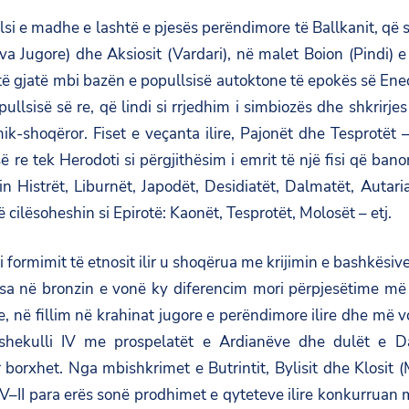
llsi e madhe e lashtë e pjesës perëndimore të Ballkanit, që s
 Jugore) dhe Aksiosit (Vardari), në malet Boion (Pindi) e n
s të gjatë mbi bazën e popullsisë autoktone të epokës së Ene
popullsisë së re, që lindi si rrjedhim i simbiozës dhe shkrir
nomik-shoqëror. Fiset e veçanta ilire, Pajonët dhe Tesprotë
ë re tek Herodoti si përgjithësim i emrit të një fisi që ban
shin Histrët, Liburnët, Japodët, Desidiatët, Dalmatët, Autari
 cilësoheshin si Epirotë: Kaonët, Tesprotët, Molosët – etj.
i i formimit të etnosit ilir u shoqërua me krijimin e bashkës
dërsa në bronzin e vonë ky diferencim mori përpjesëtime më
ke, në fillim në krahinat jugore e perëndimore ilire dhe më 
ekulli IV me prospelatët e Ardianëve dhe dulët e Dard
r borxhet. Nga mbishkrimet e Butrintit, Bylisit dhe Klosit 
 IV–II para erës sonë prodhimet e qyteteve ilire konkurruan ma