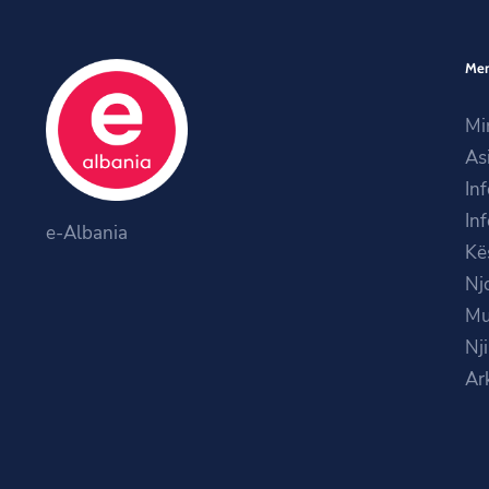
Me
Mi
As
In
In
e-Albania
Kë
Nj
Mu
Nj
Ar