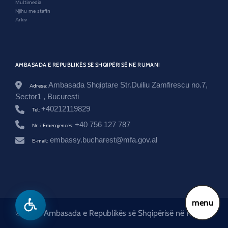
Multimedia
j
Njihu me stafin
a
Arkiv
-
e
n
k
e
AMBASADA E REPUBLIKËS SË SHQIPËRISË NË RUMANI
l
e
d
Ambasada Shqiptare Str.Duiliu Zamfirescu no.7,
Adresa:
a
Sector1 , Bucuresti
-
+40212119829
m
Tel:
e
+40 756 127 787
Nr. i Emergjencës:
r
k
embassy.bucharest@mfa.gov.al
E-mail:
u
r
i
-
u
-
p
menu
r
© 2026 Ambasada e Republikës së Shqipërisë në Rumani
i
t