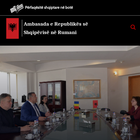
Përfaqësitë shqiptare në botë
Ambasada e Republikës së
K
E
Shqipërisë në Rumani
R
K
O