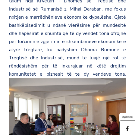
takim nga Kryetari i Dhomës së Tregtisë dhe
Industrisë së Rumanisë z. Mihai Daraban, me fokus
nxitjen e marrëdhënieve ekonomike dypalëshe. Gjatë
bashkëbisedimit u ndanë vlerësime për mundësitë
dhe hapësirat e shumta që të dy vendet tona ofrojnë
për forcimin e zgjerimin e shkëmbimeve ekonomike e
atyre tregtare, ku padyshim Dhoma Rumune e
Tregtisë dhe Industrisë, mund të luajë një rol të
rëndësishëm për të inkurajuar në këtë drejtim
komunitetet e biznesit të të dy vendeve tona.
Shpërndaj
S
h