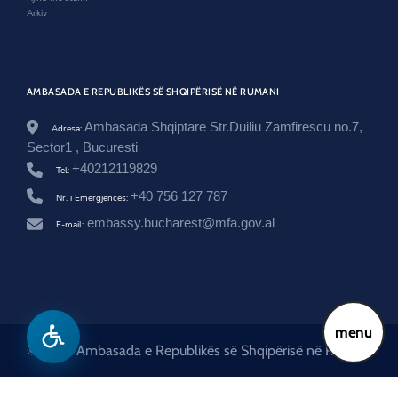
r
Arkiv
o
m
a
n
i
AMBASADA E REPUBLIKËS SË SHQIPËRISË NË RUMANI
a
/
n
Ambasada Shqiptare Str.Duiliu Zamfirescu no.7,
Adresa:
e
Sector1 , Bucuresti
w
+40212119829
s
Tel:
r
+40 756 127 787
Nr. i Emergjencës:
o
o
embassy.bucharest@mfa.gov.al
E-mail:
m
/
s
h
k
o
/
menu
© 2026 Ambasada e Republikës së Shqipërisë në Rumani