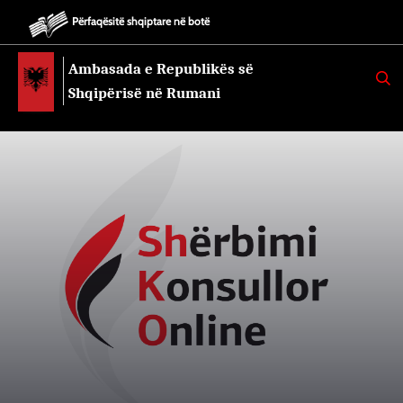
Përfaqësitë shqiptare në botë
Ambasada e Republikës së
K
E
Shqipërisë në Rumani
R
K
O