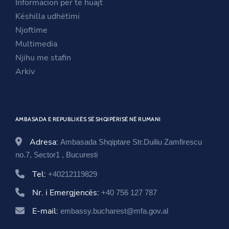
Informacion për të huajt
e
w
n
Këshilla udhëtimi
w
w
e
Njoftime
w
i
w
Multimedia
i
n
w
Njihu me stafin
n
d
i
Arkiv
d
o
n
o
w
d
w
o
AMBASADA E REPUBLIKËS SË SHQIPËRISË NË RUMANI
w
Adresa:
Ambasada Shqiptare Str.Duiliu Zamfirescu
no.7, Sector1 , Bucuresti
Tel:
+40212119829
Nr. i Emergjencës:
+40 756 127 787
E-mail:
embassy.bucharest@mfa.gov.al