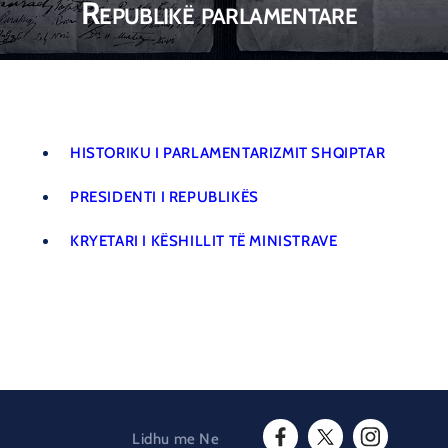
Republikë parlamentare
HISTORIKU I PARLAMENTARIZMIT SHQIPTAR
PRESIDENTI I REPUBLIKËS
KRYETARI I KËSHILLIT TË MINISTRAVE
Lidhu me Ne