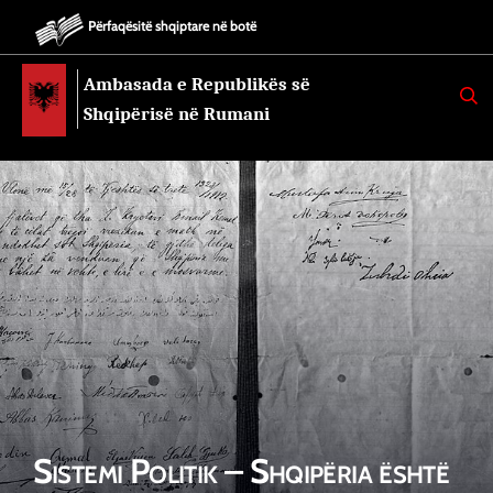
Përfaqësitë shqiptare në botë
Ambasada e Republikës së
K
E
Shqipërisë në Rumani
R
K
O
Sistemi Politik – Shqipëria është