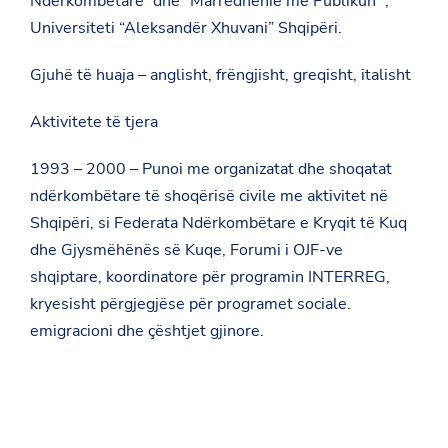
Ndërkombëtare “dhe” Marrëdhënie me Publikun “,
Universiteti “Aleksandёr Xhuvani” Shqipëri.
Gjuhë të huaja – anglisht, frëngjisht, greqisht, italisht
Aktivitete të tjera
1993 – 2000 – Punoi me organizatat dhe shoqatat
ndërkombëtare të shoqërisë civile me aktivitet në
Shqipëri, si Federata Ndërkombëtare e Kryqit të Kuq
dhe Gjysmëhënës së Kuqe, Forumi i OJF-ve
shqiptare, koordinatore për programin INTERREG,
kryesisht përgjegjëse për programet sociale.
emigracioni dhe çështjet gjinore.