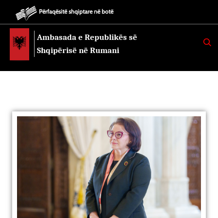
Përfaqësitë shqiptare në botë
Ambasada e Republikës së
K
E
Shqipërisë në Rumani
R
K
O