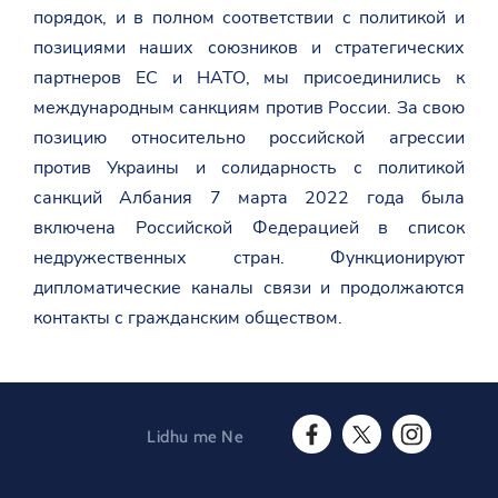
порядок, и в полном соответствии с политикой и
позициями наших союзников и стратегических
партнеров ЕС и НАТО, мы присоединились к
международным санкциям против России. За свою
позицию относительно российской агрессии
против Украины и солидарность с политикой
санкций Албания 7 марта 2022 года была
включена Российской Федерацией в список
недружественных стран. Функционируют
дипломатические каналы связи и продолжаются
контакты с гражданским обществом.
Lidhu me Ne
F
T
I
a
w
n