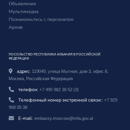
w
w
e
Объявления
w
i
w
Мультимедиа
i
n
w
Познакомьтесь с персоналом
n
d
i
Архив
d
o
n
o
w
d
w
o
ПОСОЛЬСТВО РЕСПУБЛИКИ АЛБАНИЯ В РОССИЙСКОЙ
w
ФЕДЕРАЦИИ
адрес:
119049, улица Мытная, дом 3, офис 8,
Москва, Российская Федерация
телефон:
+7 495 982 38 52 (3)
Телефонный номер экстренной связи::
+7 929
968 05 38
E-mail:
embassy.moscow@mfa.gov.al