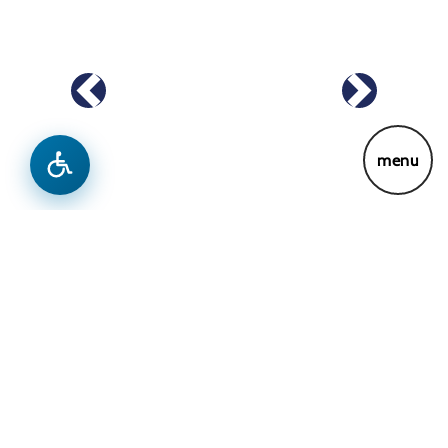
Previous
Next
menu
Новости
Learn More