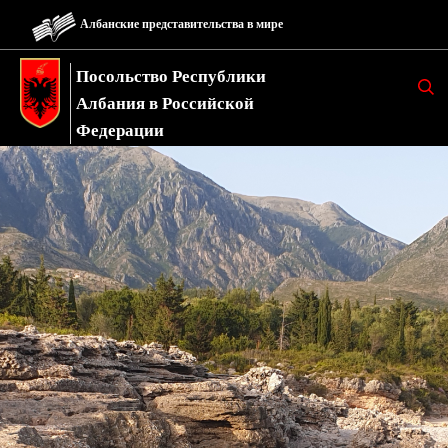
Албанские представительства в мире
Посольство Республики
K
E
Албания в Российской
R
K
Федерации
O