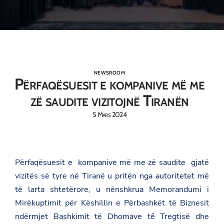
NEWSROOM
Përfaqësuesit e kompanive më me
zë saudite vizitojnë Tiranën
5 Mars 2024
Përfaqësuesit e kompanive më me zë saudite gjatë
vizitës së tyre në Tiranë u pritën nga autoritetet më
të larta shtetërore, u nënshkrua Memorandumi i
Mirëkuptimit për Këshillin e Përbashkët të Biznesit
ndërmjet Bashkimit të Dhomave tê Tregtisë dhe