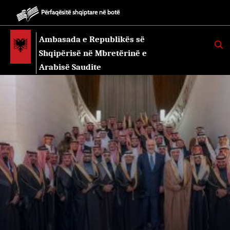
Përfaqësitë shqiptare në botë
Ambasada e Republikës së
K
E
Shqipërisë në Mbretërinë e
R
K
Arabisë Saudite
O