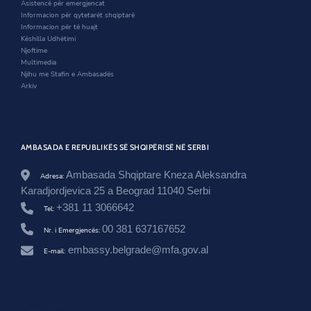
d
o
n
s
Asistencë për emergjencat
o
w
d
r
Informacion për qytetarët shqiptarë
w
o
o
Informacion për të huajt
w
o
Këshilla Udhëtimi
m
Njoftime
/
Multimedia
8
Njihu me Stafin e Ambasadës
-
Arkiv
9
-
q
e
r
AMBASADA E REPUBLIKËS SË SHQIPËRISË NË SERBI
s
h
Ambasada Shqiptare Kneza Aleksandra
Adresa:
o
Karadjordjevica 25 a Beograd 11040 Serbi
r
-
+381 11 3066642
Tel:
p
00 381 637167652
a
Nr. i Emergjencës:
n
embassy.belgrade@mfa.gov.al
a
E-mail:
i
r
i
-
i