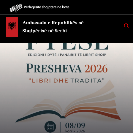
Përfaqësitë shqiptare në botë
Ambasada e Republikës së
K
E
Shqipërisë në Serbi
R
K
O