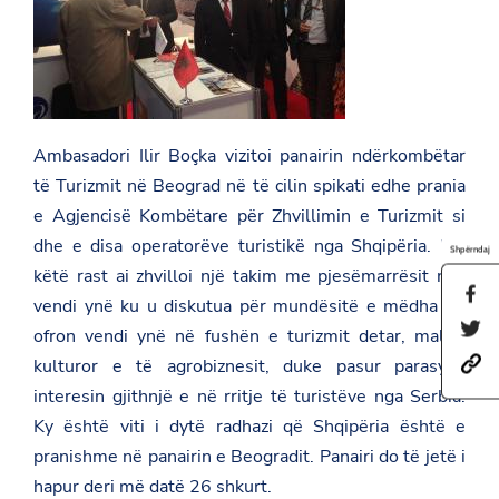
Ambasadori Ilir Boçka vizitoi panairin ndërkombëtar
të Turizmit në Beograd në të cilin spikati edhe prania
e Agjencisë Kombëtare për Zhvillimin e Turizmit si
dhe e disa operatorëve turistikë nga Shqipëria. Me
Shpërndaj
këtë rast ai zhvilloi një takim me pjesëmarrësit nga
S
vendi ynë ku u diskutua për mundësitë e mëdha që
h
S
a
ofron vendi ynë në fushën e turizmit detar, malor,
h
r
h
kulturor e të agrobiznesit, duke pasur parasysh
a
e
t
r
t
interesin gjithnjë e në rritje të turistëve nga Serbia.
t
e
h
p
t
Ky është viti i dytë radhazi që Shqipëria është e
i
s
h
s
pranishme në panairin e Beogradit. Panairi do të jetë i
:
i
p
/
s
a
hapur deri më datë 26 shkurt.
/
p