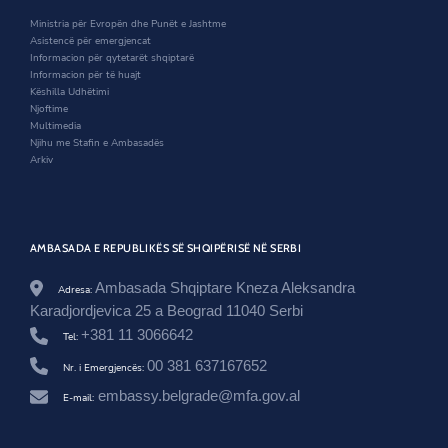
i
n
w
w
n
d
i
s
Ministria për Evropën dhe Punët e Jashtme
d
o
n
r
Asistencë për emergjencat
o
w
d
o
Informacion për qytetarët shqiptarë
w
o
o
Informacion për të huajt
w
m
Këshilla Udhëtimi
/
Njoftime
a
Multimedia
m
Njihu me Stafin e Ambasadës
b
Arkiv
a
s
a
d
o
AMBASADA E REPUBLIKËS SË SHQIPËRISË NË SERBI
r
i
Ambasada Shqiptare Kneza Aleksandra
Adresa:
-
Karadjordjevica 25 a Beograd 11040 Serbi
i
l
+381 11 3066642
Tel:
i
r
00 381 637167652
Nr. i Emergjencës:
-
embassy.belgrade@mfa.gov.al
b
E-mail:
o
c