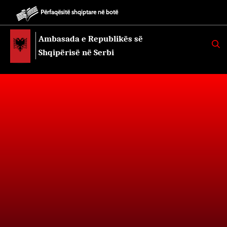
Përfaqësitë shqiptare në botë
Ambasada e Republikës së
K
E
Shqipërisë në Serbi
R
K
O