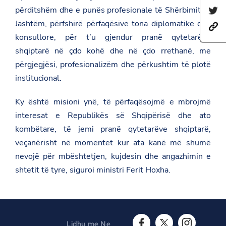
h
përditshëm dhe e punës profesionale të Shërbimit të
S
a
h
r
Jashtëm, përfshirë përfaqësive tona diplomatike dhe
h
a
e
t
r
konsullore, për t’u gjendur pranë qytetarëve
t
t
e
h
shqiptarë në çdo kohë dhe në çdo rrethanë, me
p
t
i
s
h
përgjegjësi, profesionalizëm dhe përkushtim të plotë
s
:
i
p
institucional.
/
s
a
/
p
g
a
a
e
Ky është misioni ynë, të përfaqësojmë e mbrojmë
m
g
o
b
e
interesat e Republikës së Shqipërisë dhe ato
n
a
o
F
kombëtare, të jemi pranë qytetarëve shqiptarë,
s
n
a
a
T
c
veçanërisht në momentet kur ata kanë më shumë
d
w
e
a
nevojë për mbështetjen, kujdesin dhe angazhimin e
i
b
t
t
o
shtetit të tyre, siguroi ministri Ferit Hoxha.
.
t
o
g
e
k
o
r
v
.
a
l
Lidhu me Ne