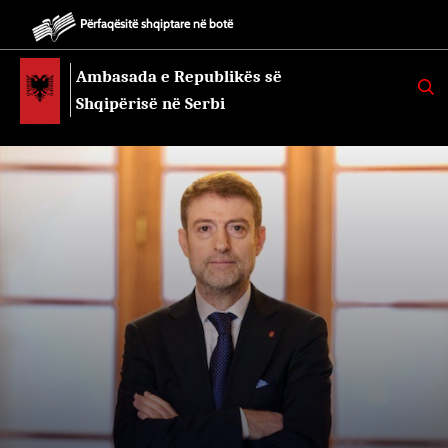
Përfaqësitë shqiptare në botë
Ambasada e Republikës së
K
E
Shqipërisë në Serbi
R
K
O