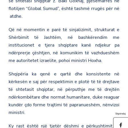
se shtetasi shqiptar z. Baki Goxhaj, pjesëmarrës në
flotiljen “Global Sumud”, është tashmë rrugës për në
atdhe.
Që në momentin e parë të sinjalizimit, strukturat e
Shërbimit të Jashtëm, në bashkërendim me
institucionet e tjera shqiptare kanë ndjekur pa
ndërprerje çështjen, në komunikim të vazhdueshëm
me autoritetet izraelite, pohoi ministri Hoxha.
Shqipëria ka qenë e qartë dhe konsistente në
kërkesën e saj për respektimin e plotë të të drejtave
të shtetasit shqiptar, në përputhje me të drejtën
ndërkombëtare dhe normat humanitare, duke reaguar
kundër çdo forme trajtimi të papranueshëm, nënvizoi
ministri.
Shpërndaj
S
Ky rast është një tjetër dëshmi e përkushtimit të