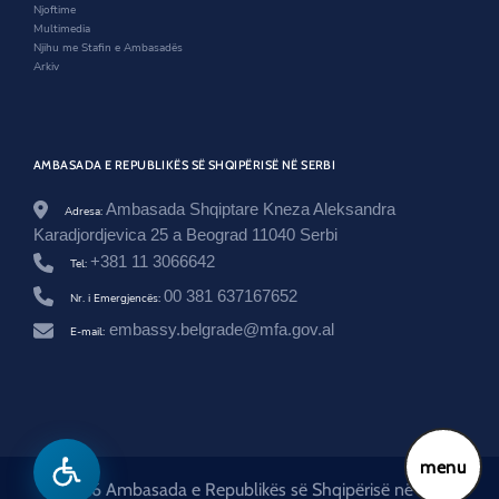
-
Njoftime
e
Multimedia
-
Njihu me Stafin e Ambasadës
m
Arkiv
i
n
i
s
t
AMBASADA E REPUBLIKËS SË SHQIPËRISË NË SERBI
r
i
Ambasada Shqiptare Kneza Aleksandra
Adresa:
t
-
Karadjordjevica 25 a Beograd 11040 Serbi
t
+381 11 3066642
Tel:
e
-
00 381 637167652
Nr. i Emergjencës:
p
u
embassy.belgrade@mfa.gov.al
E-mail:
n
e
v
e
-
t
e
menu
-
© 2026 Ambasada e Republikës së Shqipërisë në Serbi
j