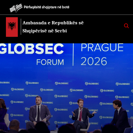
Përfaqësitë shqiptare në botë
Ambasada e Republikës së
K
E
Shqipërisë në Serbi
R
K
O