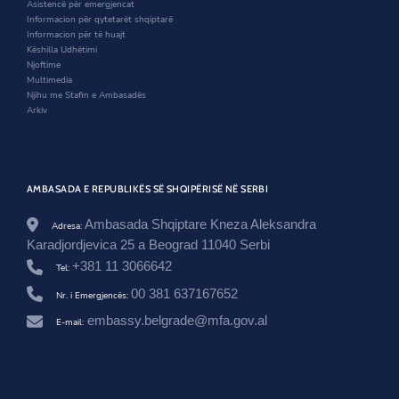
d
o
n
Asistencë për emergjencat
r
o
w
d
Informacion për qytetarët shqiptarë
q
w
o
Informacion për të huajt
e
w
Këshilla Udhëtimi
v
Njoftime
e
Multimedia
r
Njihu me Stafin e Ambasadës
i
Arkiv
t
a
r
e
-
AMBASADA E REPUBLIKËS SË SHQIPËRISË NË SERBI
n
e
Ambasada Shqiptare Kneza Aleksandra
-
Adresa:
2
Karadjordjevica 25 a Beograd 11040 Serbi
6
+381 11 3066642
Tel:
-
m
00 381 637167652
Nr. i Emergjencës:
a
j
embassy.belgrade@mfa.gov.al
E-mail:
-
m
i
n
i