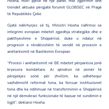
Hoxha, mori pjesë në një panel mbi zgjerimin dhe
trendet aktuale përgjatë forumit GLOBSEC në Pragë
të Republikës Çeke.
Gjatë ndërhyrjes së tij, Ministri Hoxha riafirmoi se
integrimi evropian mbetet zgjedhja strategjike dhe e
pakthyeshme e Shqipërisë, duke u ndalur në
progresin e rëndësishëm të vendit në procesin e
anëtarësimit në Bashkimin Evropian.
“Procesi i anëtarësimit në BE mbetet përparësia jonë
kryesore kombëtare. Ai qëndron në zemër të
përpjekjes sonë për zhvillim, ka udhëhequr
vazhdimisht reformat tona, ka forcuar institucionet
tona dhe ka ndihmuar në transformimin e Shqipërisë
në një demokraci funksionale të bazuar në sundimin e
ligjit”, deklaroi Hoxha.