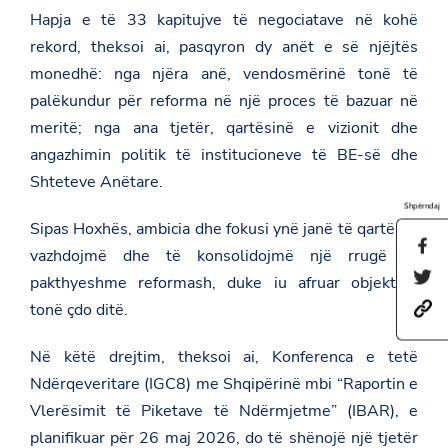
Hapja e të 33 kapitujve të negociatave në kohë
rekord, theksoi ai, pasqyron dy anët e së njëjtës
monedhë: nga njëra anë, vendosmërinë tonë të
palëkundur për reforma në një proces të bazuar në
meritë; nga ana tjetër, qartësinë e vizionit dhe
angazhimin politik të institucioneve të BE-së dhe
Shteteve Anëtare.
Shpërndaj
Sipas Hoxhës, ambicia dhe fokusi ynë janë të qartë: të
S
vazhdojmë dhe të konsolidojmë një rrugë të
h
S
a
pakthyeshme reformash, duke iu afruar objektivit
h
r
tonë çdo ditë.
h
a
e
t
r
t
t
e
h
Në këtë drejtim, theksoi ai, Konferenca e tetë
p
t
i
s
h
Ndërqeveritare (IGC8) me Shqipërinë mbi “Raportin e
s
:
i
p
Vlerësimit të Piketave të Ndërmjetme” (IBAR), e
/
s
a
/
p
g
planifikuar për 26 maj 2026, do të shënojë një tjetër
a
a
e