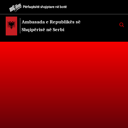
Përfaqësitë shqiptare në botë
Ambasada e Republikës së
K
E
Shqipërisë në Serbi
R
K
O