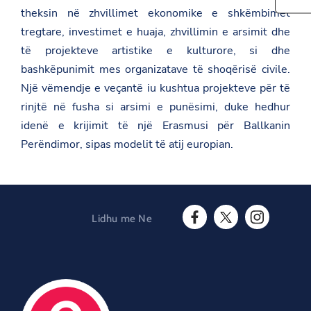
t
r
t
theksin në zhvillimet ekonomike e shkëmbimet
t
e
h
p
t
tregtare, investimet e huaja, zhvillimin e arsimit dhe
i
s
h
s
të projekteve artistike e kulturore, si dhe
:
i
p
/
s
a
bashkëpunimit mes organizatave të shoqërisë civile.
/
p
g
a
a
Një vëmendje e veçantë iu kushtua projekteve për të
e
m
g
o
rinjtë në fusha si arsimi e punësimi, duke hedhur
b
e
n
a
o
idenë e krijimit të një Erasmusi për Ballkanin
F
s
n
a
Perëndimor, sipas modelit të atij europian.
a
T
c
d
w
e
a
i
b
t
t
o
.
t
o
g
e
k
o
r
Lidhu me Ne
v
F
T
I
.
a
w
n
a
c
i
s
l
e
t
t
/
b
t
a
s
o
e
g
e
o
r
r
r