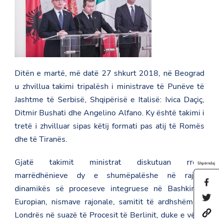
Ditën e martë, më datë 27 shkurt 2018, në Beograd
u zhvillua takimi tripalësh i ministrave të Punëve të
Jashtme të Serbisë, Shqipërisë e Italisë: Ivica Daçiç,
Ditmir Bushati dhe Angelino Alfano. Ky është takimi i
tretë i zhvilluar sipas këtij formati pas atij të Romës
dhe të Tiranës.
Gjatë takimit ministrat diskutuan rreth
Shpërndaj
marrëdhënieve dy e shumëpalëshe në rajon,
S
dinamikës së proceseve integruese në Bashkimin
h
S
a
Europian, nismave rajonale, samitit të ardhshëm të
h
r
h
a
Londrës në suazë të Procesit të Berlinit, duke e vënë
e