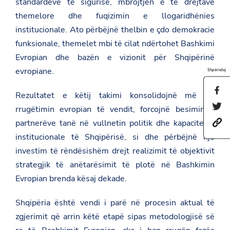
standardeve të sigurisë, mbrojtjen e të drejtave
themelore dhe fuqizimin e llogaridhënies
institucionale. Ato përbëjnë thelbin e çdo demokracie
funksionale, themelet mbi të cilat ndërtohet Bashkimi
Evropian dhe bazën e vizionit për Shqipërinë
evropiane.
Shpërndaj
S
Rezultatet e këtij takimi konsolidojnë më tej
h
S
a
rrugëtimin evropian të vendit, forcojnë besimin e
h
r
partnerëve tanë në vullnetin politik dhe kapacitetet
h
a
e
t
r
t
institucionale të Shqipërisë, si dhe përbëjnë një
t
e
h
p
t
investim të rëndësishëm drejt realizimit të objektivit
i
s
h
s
strategjik të anëtarësimit të plotë në Bashkimin
:
i
p
/
s
Evropian brenda kësaj dekade.
a
/
p
g
a
a
e
m
g
Shqipëria është vendi i parë në procesin aktual të
o
b
e
n
zgjerimit që arrin këtë etapë sipas metodologjisë së
a
o
F
s
n
a