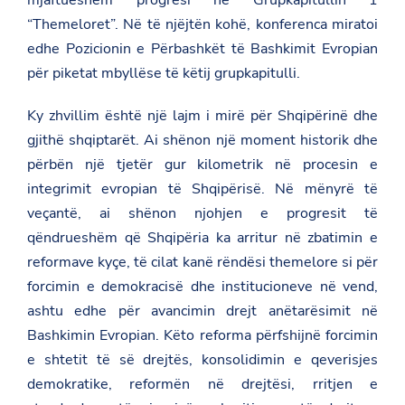
“Themeloret”. Në të njëjtën kohë, konferenca miratoi
edhe Pozicionin e Përbashkët të Bashkimit Evropian
për piketat mbyllëse të këtij grupkapitulli.
Ky zhvillim është një lajm i mirë për Shqipërinë dhe
gjithë shqiptarët. Ai shënon një moment historik dhe
përbën një tjetër gur kilometrik në procesin e
integrimit evropian të Shqipërisë. Në mënyrë të
veçantë, ai shënon njohjen e progresit të
qëndrueshëm që Shqipëria ka arritur në zbatimin e
reformave kyçe, të cilat kanë rëndësi themelore si për
forcimin e demokracisë dhe institucioneve në vend,
ashtu edhe për avancimin drejt anëtarësimit në
Bashkimin Evropian. Këto reforma përfshijnë forcimin
e shtetit të së drejtës, konsolidimin e qeverisjes
demokratike, reformën në drejtësi, rritjen e