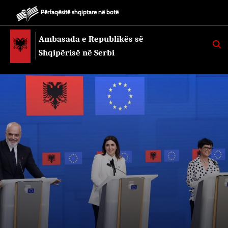
Përfaqësitë shqiptare në botë
Ambasada e Republikës së
K
E
Shqipërisë në Serbi
R
K
O