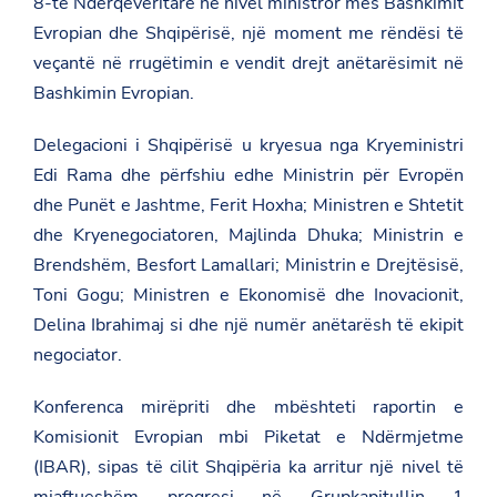
8-të Ndërqeveritare në nivel ministror mes Bashkimit
Evropian dhe Shqipërisë, një moment me rëndësi të
veçantë në rrugëtimin e vendit drejt anëtarësimit në
Bashkimin Evropian.
Delegacioni i Shqipërisë u kryesua nga Kryeministri
Edi Rama dhe përfshiu edhe Ministrin për Evropën
dhe Punët e Jashtme, Ferit Hoxha; Ministren e Shtetit
dhe Kryenegociatoren, Majlinda Dhuka; Ministrin e
Brendshëm, Besfort Lamallari; Ministrin e Drejtësisë,
Toni Gogu; Ministren e Ekonomisë dhe Inovacionit,
Delina Ibrahimaj si dhe një numër anëtarësh të ekipit
negociator.
Konferenca mirëpriti dhe mbështeti raportin e
Komisionit Evropian mbi Piketat e Ndërmjetme
(IBAR), sipas të cilit Shqipëria ka arritur një nivel të
mjaftueshëm progresi në Grupkapitullin 1