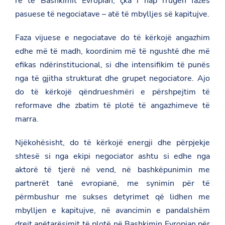
re të Bashkimit Evropian, çka i hap rrugën fazës
a
T
c
pasuese të negociatave – atë të mbylljes së kapitujve.
d
w
e
a
i
b
t
t
o
Faza vijuese e negociatave do të kërkojë angazhim
.
t
o
g
e
edhe më të madh, koordinim më të ngushtë dhe më
k
o
r
efikas ndërinstitucional, si dhe intensifikim të punës
v
.
nga të gjitha strukturat dhe grupet negociatore. Ajo
a
do të kërkojë qëndrueshmëri e përshpejtim të
l
/
reformave dhe zbatim të plotë të angazhimeve të
s
e
marra.
r
b
Njëkohësisht, do të kërkojë energji dhe përpjekje
i
a
shtesë si nga ekipi negociator ashtu si edhe nga
/
n
aktorë të tjerë në vend, në bashkëpunimin me
e
partnerët tanë evropianë, me synimin për të
w
s
përmbushur me sukses detyrimet që lidhen me
r
mbylljen e kapitujve, në avancimin e pandalshëm
o
o
drejt anëtarësimit të plotë në Bashkimin Evropian për