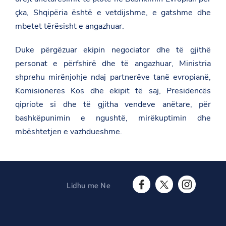
m
/
çka, Shqipëria është e vetdijshme, e gatshme dhe
u
mbetet tërësisht e angazhuar.
-
z
h
Duke përgëzuar ekipin negociator dhe të gjithë
v
personat e përfshirë dhe të angazhuar, Ministria
i
l
shprehu mirënjohje ndaj partnerëve tanë evropianë,
l
u
Komisioneres Kos dhe ekipit të saj, Presidencës
a
qipriote si dhe të gjitha vendeve anëtare, për
-
n
bashkëpunimin e ngushtë, mirëkuptimin dhe
e
mbështetjen e vazhdueshme.
-
b
r
u
k
s
e
Lidhu me Ne
l
F
T
I
-
a
w
n
k
c
i
s
o
e
t
t
n