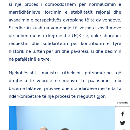
si një proces i domosdoshëm për normalizimin e
marrëdhënieve, forcimin e stabilitetit rajonal dhe
avancimin e perspektivës evropiane të të dy vendeve.
Si edhe iu kushtua vëmendje të veçantë zhvillimeve
që lidhen me ish-drejtuesit e UÇK-së, duke shprehur
respektin dhe solidaritetin për kontributin e tyre
historik në luftën për liri dhe pavarësi, si dhe besimin
në pafajësinë e tyre.
Njëkohësisht, ministri ritheksoi pritshmërinë që
drejtësia të veprojë në mënyrë të paanshme, mbi
bazën e fakteve, provave dhe standardeve më të larta
ndërkombëtare të një procesi të rregullt ligjor.
Shpërndaj
S
h
S
a
h
r