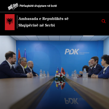
Përfaqësitë shqiptare në botë
Ambasada e Republikës së
K
E
Shqipërisë në Serbi
R
K
O