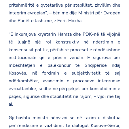
pritshmëritë e qytetarëve për stabilitet, zhvillim dhe
integrim evropian”, – bën me dije Ministri për Evropën
dhe Punët e Jashtme, z.Ferit Hoxha.
“E inkurajova kryetarin Hamza dhe PDK-në të vijojnë
të luajnë një rol konstruktiv në ndërtimin e
konsensusit politik, përfshirë proceset e rëndësishme
institucionale që e presin vendin. E sigurova për
mbështetjen e palëkundur të Shqipërisë ndaj
Kosovës, në forcimin e subjektivitetit të saj
ndërkombëtar, avancimin e proceseve integruese
evroatlantike, si dhe në përpjekjet për konsolidimin e
paqes, sigurisë dhe stabilitetit në rajon”, – vijoi më tej
ai.
Gjithashtu ministri nënvizoi se në takim u diskutua
për rëndësinë e vazhdimit të dialogut Kosovë–Serbi,