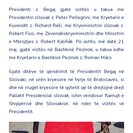
Presidenti z. Begaj gjatë vizitës u takua me
Presidentin sllovak z. Peter Pellegrini, me Kryetarin e
Kuvendit z. Richard Raši, me Kryeministrin sllovak z.
Robert Fico, me Zëvendëskryeministrin dhe Ministrin
e Mbrojtjes z. Robert Kaliňák. Po ashtu, më datë 21
maj, gjatë vizitës në Bashkinë Pezinok, u takua edhe
me Kryetarin e Bashkisë Pezinok z. Roman Mács.
Gjatë ditëve të qëndrimit të Presidentit Begaj në
Sllovaki, në urën kryesore në hyrje të Bratislavës, si
dhe në rrugët kryesore të qytetit që të drejtojnë drejt
Pallatit Presidencial sllovak, ishin vendosur flamujt e
Shqipërisë dhe Sllovakisë, në nder të vizitës së
Presidentit.