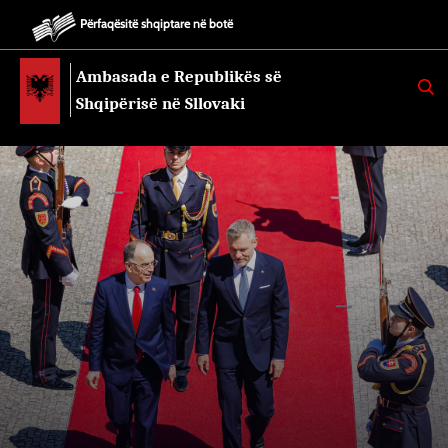
Përfaqësitë shqiptare në botë
Ambasada e Republikës së
K
E
Shqipërisë në Sllovaki
R
K
O