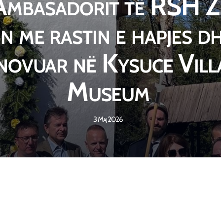
 Ambasadorit të RSH 
in me rastin e hapjes dh
inovuar në Kysuce Vil
Museum
3 Maj 2026