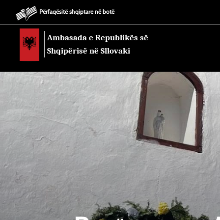
Përfaqësitë shqiptare në botë
Ambasada e Republikës së
Shqipërisë në Sllovaki