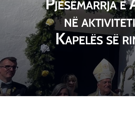
Pjesëmarrja e
në aktivitet
Kapelës së r