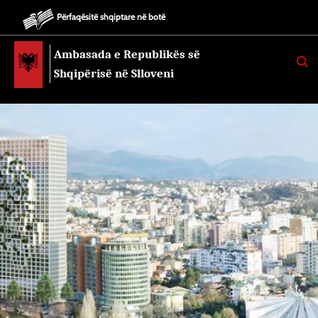
Përfaqësitë shqiptare në botë
Ambasada e Republikës së
K
E
Shqipërisë në Slloveni
R
K
O