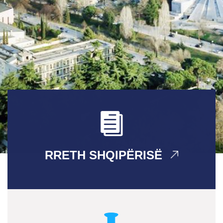
RRETH SHQIPËRISË