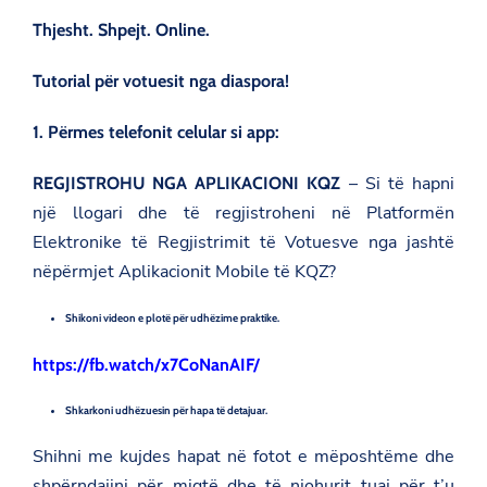
Thjesht. Shpejt. Online.
Tutorial për votuesit nga diaspora!
1. Përmes telefonit celular si app:
– Si të hapni
REGJISTROHU NGA APLIKACIONI KQZ
një llogari dhe të regjistroheni në Platformën
Elektronike të Regjistrimit të Votuesve nga jashtë
nëpërmjet Aplikacionit Mobile të KQZ?
Shikoni videon e plotë për udhëzime praktike.
https://fb.watch/x7CoNanAIF/
Shkarkoni udhëzuesin për hapa të detajuar.
Shihni me kujdes hapat në fotot e mëposhtëme dhe
shpërndajini për miqtë dhe të njohurit tuaj për t’u