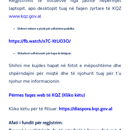
Regjistrimit të Votuesve nga jashtë nëpërmjet
/
laptopit, apo desktopit tuaj në faqen zyrtare të KQZ
n
e
www.kqz.gov.al
w
s
r
Shikoni videon e plotë për udhëzime praktike.
o
o
https://fb.watch/x7C-KtU03O/
m
/
n
Shkarkoni udhëzuesin për hapa të detajuar.
j
o
Shihni me kujdes hapat në fotot e mëposhtëme dhe
f
t
shpërndajini për miqtë dhe të njohurit tuaj për t’u
i
njohur me informacionin.
m
-
p
Përmes faqes web të KQZ (Kliko këtu)
e
r
-
Kliko këtu për të filluar:
https://diaspora.kqz.gov.al
q
y
t
Afati i fundit për regjistrim:
e