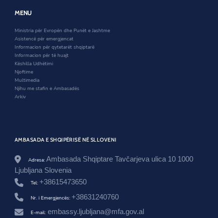
w
w
e
s
w
i
w
MENU
h
i
n
w
t
n
d
i
Ministria për Evropën dhe Punët e Jashtme
e
d
o
n
Asistencë për emergjencat
-
o
w
d
Informacion për qytetarët shqiptarë
v
w
o
Informacion për të huajt
e
w
Këshilla Udhëtimi
n
Njoftime
d
Multimedia
i
Njihu me stafin e Ambasadës
t
Arkiv
-
m
b
i
-
p
AMBASADA E SHQIPËRISË NË SLLOVENI
r
o
Ambasada Shqiptare Tavčarjeva ulica 10 1000
Adresa:
c
Ljubljana Slovenia
e
s
+38615473650
Tel:
i
+38631240760
n
Nr. i Emergjencës:
-
embassy.ljubljana@mfa.gov.al
E-mail:
z