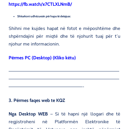
a
https://fb.watch/x7CTLXLNmB/
/
p
g
a
a
e
m
g
o
Shkarkoni udhëzuesin për hapa të detajuar.
b
e
n
a
o
F
Shihni me kujdes hapat në fotot e mëposhtëme dhe
s
n
a
a
T
shpërndajini për miqtë dhe të njohurit tuaj për t’u
c
d
w
e
njohur me informacionin.
a
i
b
t
t
o
.
t
o
Përmes PC (Desktop) (Kliko këtu)
g
e
k
o
r
v
————————————————————————
.
a
————————————————————————
l
————————————————-
/
s
l
3. Përmes faqes web te KQZ
o
v
e
– Si të hapni një llogari dhe të
Nga Desktop WEB
n
regjistroheni në Platformën Elektronike të
i
a