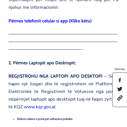
njohur me informacionin.
Përmes telefonit celular si app (Kliko këtu)
————————————————————————
————————————————————————
————————————————-
2. Përmes Laptopit apo Desktopit;
Shpërndaj
– Si të
REGJISTROHU NGA LAPTOPI APO DESKTOPI
S
hapni një llogari dhe të regjistroheni në Platformën
h
S
a
Elektronike të Regjistrimit të Votuesve nga jashtë
h
r
h
a
nëpërmjet laptopit apo desktopit tuaj në faqen zyrtare
e
t
r
t
të KQZ
www.kqz.gov.al
t
e
h
p
t
i
s
h
s
Shikoni videon e plotë për udhëzime praktike.
:
i
p
/
s