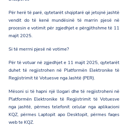
Për herë të parë, qytetarët shqiptarë që jetojnë jashtë
vendit do të kenë mundësinë të marrin pjesë në
procesin e votimit për zgjedhjet e përgjithshme të 11
majit 2025.
Si të merrni pjesë në votime?
Për të votuar në zgjedhjet e 11 majit 2025, qytetarët
duhet të regjistrohen në Platformën Elektronike të
Regjistrimit të Votuesve nga Jashtë (PER).
Mësoni si të hapni një llogari dhe të regjistroheni në
Platformën Elektronike të Regjistrimit të Votuesve
nga jashtë, përmes telefonit celular nga aplikacioni
KQZ, përmes Laptopit apo Desktopit, përmes faqes
web te KQZ.