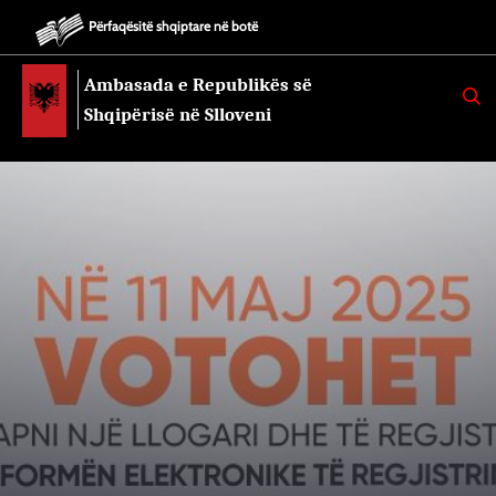
Përfaqësitë shqiptare në botë
Ambasada e Republikës së
K
E
Shqipërisë në Slloveni
R
K
O