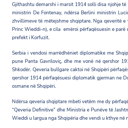
Gjithashtu demarshi i marsit 1914 solli disa njohje t
ministrin De Fontenay, ndërsa Berlini ministrin Lu
zhvillimeve të mëtejshme shqiptare. Nga qeveritë e 
Princ Wieddi-n), e cila emëroi përfaqësuesin e parë 
prefekt i Korfuzit.
Serbia i vendosi marrëdhëniet diplomatike me Shqipë
pune Panta Gavriloviç, dhe me vonë në qershor 191
Shkodër. Qeveria bullgare caktoi në Shqipëri përfaqës
qershor 1914 përfaqësuesi diplomatik gjerman ne Durr
osmane në Shqipëri.
Ndërsa qeveria shqiptare mbeti vetëm me dy përfaqës
“Qeveria Definitive” dhe Ministria e Punëve të Jashtm
Wieddi u largua nga Shqipëria dhe vendi u kthye në n