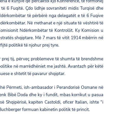
a e kufijve që përcaktoi kjo Konferencë, të formohej
ë 6 Fuqitë. Çdo lidhje sovraniteti midis Turqisë dhe
i Ndërkombëtar të përbërë nga delegatët e të 6 Fuqive
 Ndërkombëtar. Në rrethanat e një situate të vështirë të
Komisionit Ndërkombëtar të Kontrollit. Ky Komision u
tratës shqiptare. Më 7 mars të vitit 1914 mbërrin në
të politikë të njohur prej tyre.
ar prej tij, përveç problemeve të shumta të brendshme
politike në marrëdhëniet me jashtë. Avantazh për këtë
uese e shtetit të pavarur shqiptar.
n Pashë Përmeti, ish-ambasador i Perandorisë Osmane në
nk Bibë Doda dhe ky i fundit, mbas korrikut u pasua
hqipërisë, kapiten Castoldi, oficer Italian, ishte “i
chberger formuan kabinetin politik të princit.