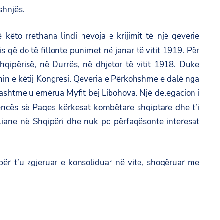
shnjës.
 këto rrethana lindi nevoja e krijimit të një qeverie
që do të fillonte punimet në janar të vitit 1919. Për
hqipërisë, në Durrës, në dhjetor të vitit 1918. Duke
imin e këtij Kongresi. Qeveria e Përkohshme e dalë nga
Jashtme u emërua Myfit bej Libohova. Një delegacion i
encës së Paqes kërkesat kombëtare shqiptare dhe t’i
liane në Shqipëri dhe nuk po përfaqësonte interesat
ij për t’u zgjeruar e konsoliduar në vite, shoqëruar me