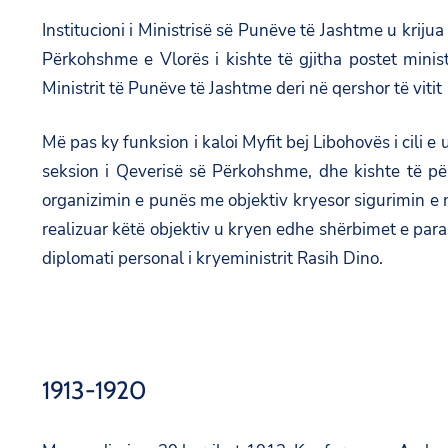
Institucioni i Ministrisë së Punëve të Jashtme u krij
Përkohshme e Vlorës i kishte të gjitha postet minis
Ministrit të Punëve të Jashtme deri në qershor të vitit
Më pas ky funksion i kaloi Myfit bej Libohovës i cili e
seksion i Qeverisë së Përkohshme, dhe kishte të përca
organizimin e punës me objektiv kryesor sigurimin e
realizuar këtë objektiv u kryen edhe shërbimet e par
diplomati personal i kryeministrit Rasih Dino.
1913-1920