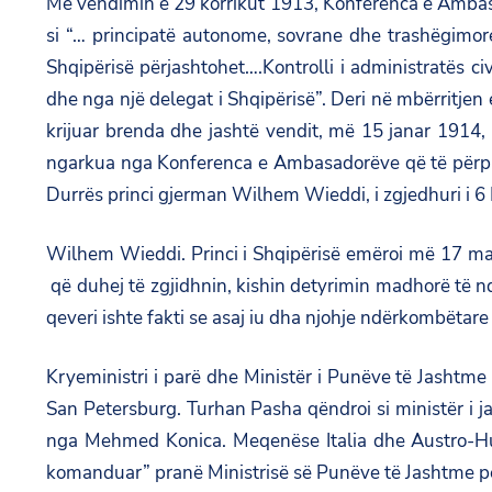
Me vendimin e 29 korrikut 1913, Konferenca e Ambasa
si “… principatë autonome, sovrane dhe trashëgimore
Shqipërisë përjashtohet….Kontrolli i administratës c
dhe nga një delegat i Shqipërisë”. Deri në mbërritjen e
krijuar brenda dhe jashtë vendit, më 15 janar 1914,
ngarkua nga Konferenca e Ambasadorëve që të përpuno
Durrës princi gjerman Wilhem Wieddi, i zgjedhuri i 6 F
Wilhem Wieddi. Princi i Shqipërisë emëroi më 17 mar
që duhej të zgjidhnin, kishin detyrimin madhorë të n
qeveri ishte fakti se asaj iu dha njohje ndërkombëtar
Kryeministri i parë dhe Ministër i Punëve të Jashtme 
San Petersburg. Turhan Pasha qëndroi si ministër i
nga Mehmed Konica. Meqenëse Italia dhe Austro-Hungar
komanduar” pranë Ministrisë së Punëve të Jashtme për