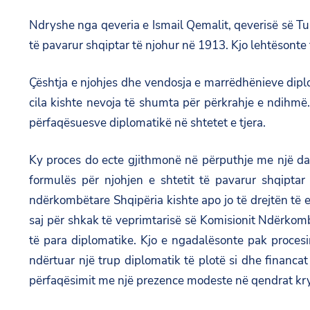
Ndryshe nga qeveria e Ismail Qemalit, qeverisë së T
të pavarur shqiptar të njohur në 1913. Kjo lehtësonte 
Çështja e njohjes dhe vendosja e marrëdhënieve dipl
cila kishte nevoja të shumta për përkrahje e ndihmë
përfaqësuesve diplomatikë në shtetet e tjera.
Ky proces do ecte gjithmonë në përputhje me një da
formulës për njohjen e shtetit të pavarur shqipta
ndërkombëtare Shqipëria kishte apo jo të drejtën të e
saj për shkak të veprimtarisë së Komisionit Ndërkomb
të para diplomatike. Kjo e ngadalësonte pak proces
ndërtuar një trup diplomatik të plotë si dhe financat 
përfaqësimit me një prezence modeste në qendrat krye