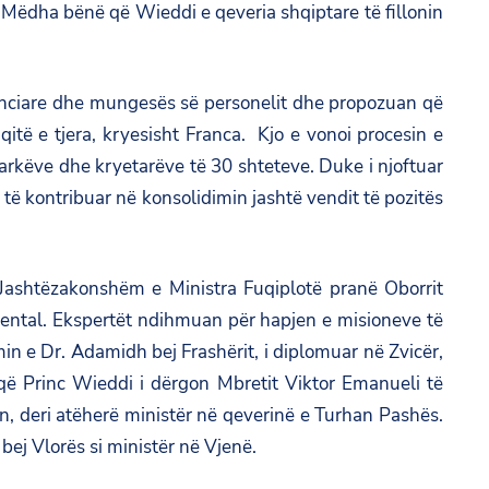
të Mëdha bënë që Wieddi e qeveria shqiptare të fillonin
nanciare dhe mungesës së personelit dhe propozuan që
itë e tjera, kryesisht Franca. Kjo e vonoi procesin e
onarkëve dhe kryetarëve të 30 shteteve. Duke i njoftuar
të kontribuar në konsolidimin jashtë vendit të pozitës
 Jashtëzakonshëm e Ministra Fuqiplotë pranë Oborrit
ovental. Ekspertët ndihmuan për hapjen e misioneve të
n e Dr. Adamidh bej Frashërit, i diplomuar në Zvicër,
 që Princ Wieddi i dërgon Mbretit Viktor Emanueli të
n, deri atëherë ministër në qeverinë e Turhan Pashës.
bej Vlorës si ministër në Vjenë.