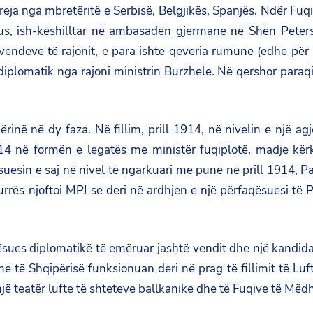
ë reja nga mbretëritë e Serbisë, Belgjikës, Spanjës. Ndër 
cius, ish-këshilltar në ambasadën gjermane në Shën Peter
vendeve të rajonit, e para ishte qeveria rumune (edhe për 
diplomatik nga rajoni ministrin Burzhele. Në qershor paraqi
rinë në dy faza. Në fillim, prill 1914, në nivelin e një a
4 në formën e legatës me ministër fuqiplotë, madje kërk
uesin e saj në nivel të ngarkuari me punë në prill 1914, Pa
ës njoftoi MPJ se deri në ardhjen e një përfaqësuesi të Po
ues diplomatikë të emëruar jashtë vendit dhe një kandida
e të Shqipërisë funksionuan deri në prag të fillimit të Lu
jë teatër lufte të shteteve ballkanike dhe të Fuqive të Mëd