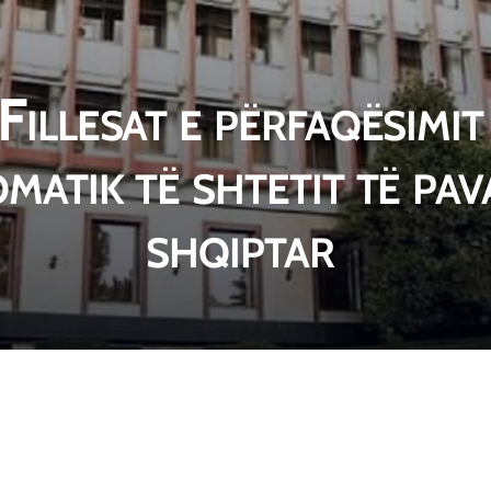
Fillesat e përfaqësimit
omatik të shtetit të pa
shqiptar