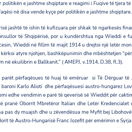
 politikën e jashtme shqiptare e reagimi i Fuqive të tjera 
aqësi në disa vende kyçe për politikën e jashtme shqiptare.
ë jashtë të ishin të kufizuara për shkak të ngarkesës fi
nsullor të Shqipërisë, por u kundërshtua nga Wieddi e fuq
cesin, Wieddi në fillim të majit 1914 u drejtoi një letër m
 kërkoi atyre njohjen, bashkëpunimin dhe mbështetjen “për 
ëm në ekuilibrin e Ballkanit.” ( AMEPJ, v.1914, D.38, fl.3).
ë parët përfaqësues të huaj të emëruar si Të Dërguar të
an baroni Karlo Alioti dhe përfaqësuesi austro-hungarez L
i edhe vendimin e parë të qeverisë së Wieddit për caktimi
të pranë Oborrit Mbretëror Italian dhe Letër Kredencialet
Roma pas dy muajsh dhe u zëvendësua me Myfit bej Libohovë
rit të Austro-Hungarisë Franc Jozefit për emërimin e Syrja 