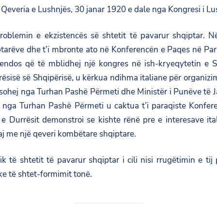
everia e Lushnjës, 30 janar 1920 e dale nga Kongresi i Lu
problemin e ekzistencës së shtetit të pavarur shqiptar. Në
tarëve dhe t’i mbronte ato në Konferencën e Paqes në Paris 
vendos që të mblidhej një kongres në ish-kryeqytetin e S
arësisë së Shqipërisë, u kërkua ndihma italiane për organiz
esohej nga Turhan Pashë Përmeti dhe Ministër i Punëve të 
r nga Turhan Pashë Përmeti u caktua t’i paraqiste Konfer
 Durrësit demonstroi se kishte rënë pre e interesave ita
aj me një qeveri kombëtare shqiptare.
ik të shtetit të pavarur shqiptar i cili nisi rrugëtimin e t
e të shtet-formimit tonë.​