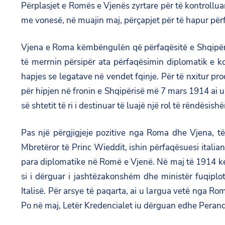
Përplasjet e Romës e Vjenës zyrtare për të kontrolluar
me vonesë, në muajin maj, përçapjet për të hapur përf
Vjena e Roma këmbëngulën që përfaqësitë e Shqipëris
të merrnin përsipër ata përfaqësimin diplomatik e ko
hapjes se legatave në vendet fqinje. Për të nxitur pro
për hipjen në fronin e Shqipërisë më 7 mars 1914 ai u
së shtetit të ri i destinuar të luajë një rol të rëndësish
Pas një përgjigjeje pozitive nga Roma dhe Vjena, t
Mbretëror të Princ Wieddit, ishin përfaqësuesi itali
para diplomatike në Romë e Vjenë. Në maj të 1914 kem
si i dërguar i jashtëzakonshëm dhe ministër fuqiplo
Italisë. Për arsye të paqarta, ai u largua vetë nga 
Po në maj, Letër Kredencialet iu dërguan edhe Perando