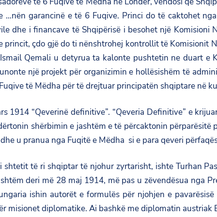
dorëve të 6 Fuqive te Mëdha në Londër, vendosi që Shqipëri
 …nën garancinë e të 6 Fuqive. Princi do të caktohet nga t
ivile dhe i financave të Shqipërisë i besohet një Komision
 princit, çdo gjë do ti nënshtrohej kontrollit të Komisionit
 Ismail Qemali u detyrua ta kalonte pushtetin ne duart e 
nte një projekt për organizimin e hollësishëm të adminis
uqive të Mëdha për të drejtuar principatën shqiptare në kufij
s 1914 “Qeverinë definitive”. “
Qeveria Definitive
” e kriju
dërtonin shërbimin e jashtëm e të përcaktonin përparësitë 
e dhe u pranua nga Fuqitë e Mëdha si e para qeveri përfaqës
i shtetit të ri shqiptar të njohur zyrtarisht, ishte Turha
 jashtëm deri më 28 maj 1914, më pas u zëvendësua nga Pre
ia ishin autorët e formulës për njohjen e pavarësisë së S
 misionet diplomatike. Ai bashkë me diplomatin austriak Bu