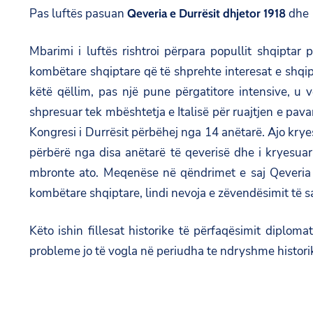
Pas luftës pasuan
dhe Q
Qeveria e Durrësit dhjetor 1918
Mbarimi i luftës rishtroi përpara popullit shqiptar 
kombëtare shqiptare që të shprehte interesat e shqip
këtë qëllim, pas një pune përgatitore intensive, u 
shpresuar tek mbështetja e Italisë për ruajtjen e pav
Kongresi i Durrësit përbëhej nga 14 anëtarë. Ajo kry
përbërë nga disa anëtarë të qeverisë dhe i kryesua
mbronte ato. Meqenëse në qëndrimet e saj Qeveria e
kombëtare shqiptare, lindi nevoja e zëvendësimit të s
Këto ishin fillesat historike të përfaqësimit diplomat
probleme jo të vogla në periudha te ndryshme historik