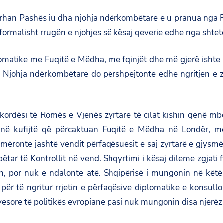
urhan Pashës iu dha njohja ndërkombëtare e u pranua nga Fu
formalisht rrugën e njohjes së kësaj qeverie edhe nga shtete
omatike me Fuqitë e Mëdha, me fqinjët dhe më gjerë ishte p
. Njohja ndërkombëtare do përshpejtonte edhe ngritjen e z
kordësi të Romës e Vjenës zyrtare të cilat kishin qenë mb
r në kufijtë që përcaktuan Fuqitë e Mëdha në Londër, m
mëronte jashtë vendit përfaqësuesit e saj zyrtarë e gjysmëzy
ëtar të Kontrollit në vend. Shqyrtimi i kësaj dileme zgjati
in, por nuk e ndalonte atë. Shqipërisë i mungonin në këtë
për të ngritur rrjetin e përfaqësive diplomatike e konsullo
sore të politikës evropiane pasi nuk mungonin disa njerëz