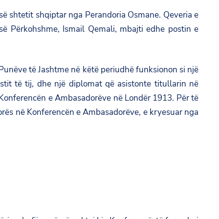
ë së shtetit shqiptar nga Perandoria Osmane. Qeveria e
ë së Përkohshme, Ismail Qemali, mbajti edhe postin e
 së Punëve të Jashtme në këtë periudhë funksionon si një
it të tij, dhe një diplomat që asistonte titullarin në
në Konferencën e Ambasadorëve në Londër 1913. Për të
 Vlorës në Konferencën e Ambasadorëve, e kryesuar nga