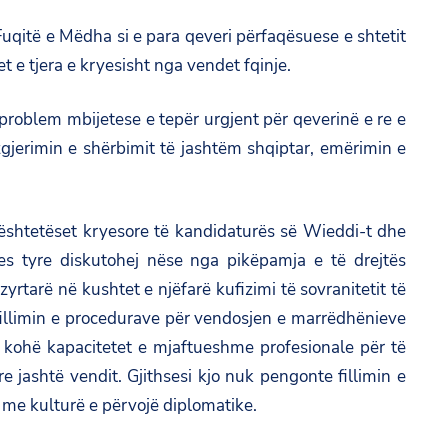
qitë e Mëdha si e para qeveri përfaqësuese e shtetit
t e tjera e kryesisht nga vendet fqinje.
roblem mbijetese e tepër urgjent për qeverinë e re e
gjerimin e shërbimit të jashtëm shqiptar, emërimin e
ështetëset kryesore të kandidaturës së Wieddi-t dhe
es tyre diskutohej nëse nga pikëpamja e të drejtës
rtarë në kushtet e njëfarë kufizimi të sovranitetit të
 fillimin e procedurave për vendosjen e marrëdhënieve
 kohë kapacitetet e mjaftueshme profesionale për të
re jashtë vendit. Gjithsesi kjo nuk pengonte fillimin e
 me kulturë e përvojë diplomatike.