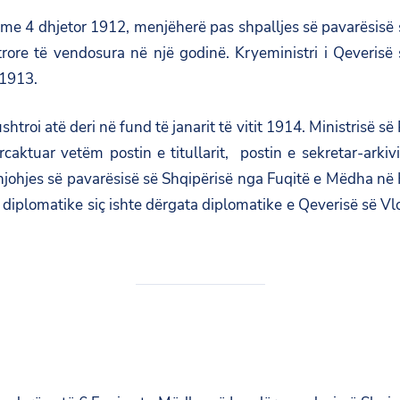
ua me 4 dhjetor 1912, menjëherë pas shpalljes së pavarësis
trore të vendosura në një godinë. Kryeministri i Qeveris
 1913.
 ushtroi atë deri në fund të janarit të vitit 1914. Ministrisë
ktuar vetëm postin e titullarit, postin e sekretar-arkivist
 njohjes së pavarësisë së Shqipërisë nga Fuqitë e Mëdha 
a diplomatike siç ishte dërgata diplomatike e Qeverisë së