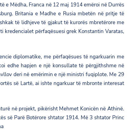
Fuqitë e Mëdha, Franca në 12 maj 1914 emëroi në Durrës
sburg. Britania e Madhe e Rusia mbetën në pritje të
shkak të lidhjeve të gjakut të kurorës mbretërore me
ti kredencialet përfaqësuesi grek Konstantin Varatas,
gjencie diplomatike, me përfaqësues të ngarkuarin me
oi edhe hapjen e një konsullate të përgjithshme në
vllov deri në emërimin e një ministri fuqiplote. Me 29
rtës së Lartë, ai ishte ngarkuar të mbronte interesat
turë në projekt, pikërisht Mehmet Konicën në Athinë.
ftës së Parë Botërore shtator 1914. Më 3 shtator Princ
ha