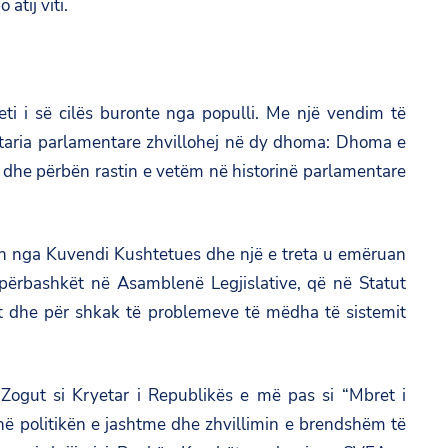
atij viti.
eti i së cilës buronte nga populli. Me një vendim të
taria parlamentare zhvillohej në dy dhoma: Dhoma e
r dhe përbën rastin e vetëm në historinë parlamentare
ën nga Kuvendi Kushtetues dhe një e treta u emëruan
ërbashkët në Asamblenë Legjislative, që në Statut
it dhe për shkak të problemeve të mëdha të sistemit
Zogut si Kryetar i Republikës e më pas si “Mbret i
n në politikën e jashtme dhe zhvillimin e brendshëm të