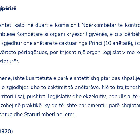
qipërisë
eti kaloi në duart e Komisionit Ndërkombëtar të Kontrolli
amblesë Kombëtare si organi kryesor ligjvënës, e cila përbë
zgjedhur dhe anëtarë të caktuar nga Princi (10 anëtarë), i c
 vërtetë përfaqësues, por thjesht një organ legjislativ m
slaturës.
ene, ishte kushtetuta e parë e shtetit shqiptar pas shpallje
 zgjedhjes dhe të caktimit të anëtarëve. Në të trajtohesh
tori i saj, pushteti legjislativ dhe ekzekutiv, popullsia, të 
ohej në praktikë, ky do të ishte parlamenti i parë shqiptar,
shtua dhe Statuti mbeti në letër.
 1920)