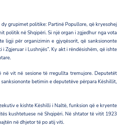
dy grupimet politike: Partinë Popullore, që kryesohej
 politik në Shqipëri. Si një organ i zgjedhur nga vota
te ligji për organizimin e gjyqësorit, që sanksiononte
i i Zgjeruar i Lushnjës”. Ky akt i rëndësishëm, që ishte
tare.
ë vit në sesione të rregullta tremujore. Deputetët
s sanksiononte betimin e deputetëve përpara Këshillit,
kutiv e kishte Këshilli i Naltë, funksion që e kryente
jtës kushtetuese në Shqipëri. Në shtator të vitit 1923
tën në dhjetor të po atij viti.