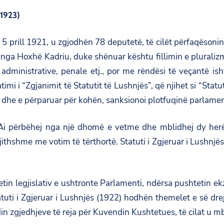
 1923)
 prill 1921, u zgjodhën 78 deputetë, të cilët përfaqësonin 
nga Hoxhë Kadriu, duke shënuar kështu fillimin e pluralizmit
, administrative, penale etj., por me rëndësi të veçantë ish
mi i “Zgjanimit të Statutit të Lushnjës”, që njihet si “Statut
 dhe e përparuar për kohën, sanksionoi plotfuqinë parlamen
Ai përbëhej nga një dhomë e vetme dhe mblidhej dy herë n
jithshme me votim të tërthortë. Statuti i Zgjeruar i Lushnjë
in legjislativ e ushtronte Parlamenti, ndërsa pushtetin ekze
tuti i Zgjeruar i Lushnjës (1922) hodhën themelet e së dre
n zgjedhjeve të reja për Kuvendin Kushtetues, të cilat u mbaj