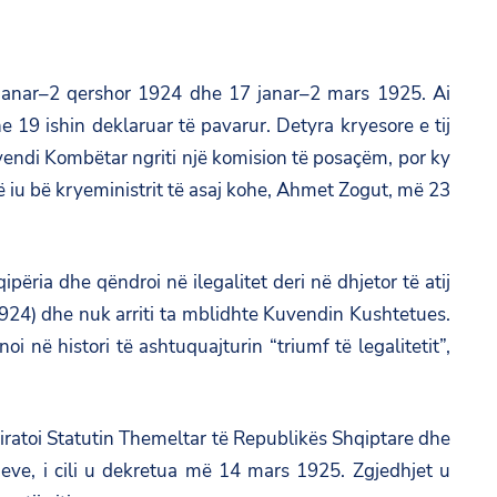
1 janar–2 qershor 1924 dhe 17 janar–2 mars 1925. Ai
 19 ishin deklaruar të pavarur. Detyra kryesore e tij
Kuvendi Kombëtar ngriti një komision të posaçëm, por ky
që iu bë kryeministrit të asaj kohe, Ahmet Zogut, më 23
ria dhe qëndroi në ilegalitet deri në dhjetor të atij
r 1924) dhe nuk arriti ta mblidhte Kuvendin Kushtetues.
 në histori të ashtuquajturin “triumf të legalitetit”,
 miratoi Statutin Themeltar të Republikës Shqiptare dhe
jeve, i cili u dekretua më 14 mars 1925. Zgjedhjet u