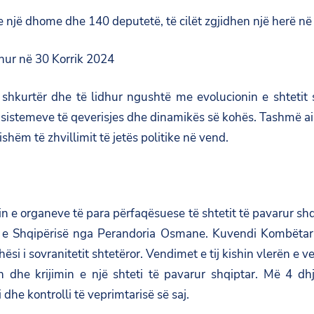
një dhome dhe 140 deputetë, të cilët zgjidhen një herë në 
dhur në 30 Korrik 2024
 shkurtër dhe të lidhur ngushtë me evolucionin e shtetit sh
sistemeve të qeverisjes dhe dinamikës së kohës. Tashmë ai k
shëm të zhvillimit të jetës politike në vend.
jimin e organeve të para përfaqësuese të shtetit të pavarur s
ë e Shqipërisë nga Perandoria Osmane. Kuvendi Kombëtar i
ehësi i sovranitetit shtetëror. Vendimet e tij kishin vlerën
n dhe krijimin e një shteti të pavarur shqiptar. Më 4 dh
he kontrolli të veprimtarisë së saj.