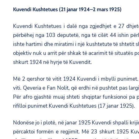
Kuvendi Kushtetues (21 janar 1924–2 mars 1925)
Kuvendi Kushtetues i dalë nga zgjedhjet e 27 dhjet
përbëhej nga 103 deputetë, nga të cilët 44 ishin për
ishte hartimi dhe miratimi i një kushtetute të shtetit
objektiv nuk u arrit për shkak të acarimit të situatës
shkurt 1924 në hyrje të Kuvendit.
Më 2 qershor të vitit 1924 Kuvendi i mbylli punimet.
viti. Qeveria e Fan Nolit, që erdhi në pushtet pas lar
Për afro gjashtë muaj shteti shqiptar funksionoi pa p
rifilloi punimet Kuvendi Kushtetues (17 janar 1925).
Ndonëse jo i plotë, në janar 1925 Kuvendi shpalli krij
përcaktoi formën e regjimit. Më 23 shkurt 1925 Kuve