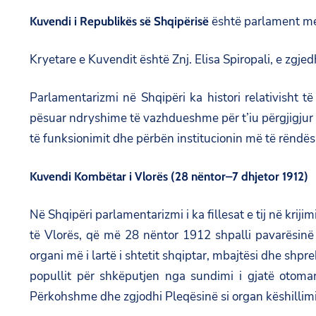
është parlament me 
Kuvendi i Republikës së Shqipërisë
Kryetare e Kuvendit është Znj. Elisa Spiropali, e zgje
Parlamentarizmi në Shqipëri ka histori relativisht të
pësuar ndryshime të vazhdueshme për t’iu përgjigjur 
të funksionimit dhe përbën institucionin më të rëndësi
Kuvendi Kombëtar i Vlorës (28 nëntor–7 dhjetor 1912)
Në Shqipëri parlamentarizmi i ka fillesat e tij në kri
të Vlorës, që më 28 nëntor 1912 shpalli pavarësin
organi më i lartë i shtetit shqiptar, mbajtësi dhe shpr
popullit për shkëputjen nga sundimi i gjatë otoma
Përkohshme dhe zgjodhi Pleqësinë si organ këshillimi d