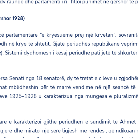
 raunde dhe parlamenti i ri i filloi punimet në qershor të po 
rshor 1928)
ë parlamentare “e kryesueme prej një kryetari”, sovranit
h në krye të shtetit. Gjatë periudhës republikane veprim
. Sistemi dydhomësh i kësaj periudhe pati jetë të shkurtë
a Senati nga 18 senatorë, dy të tretat e cilëve u zgjodh
mat mblidheshin për të marrë vendime në një seancë të p
viteve 1925–1928 u karakterizua nga mungesa e pluralizm
are e karakterizoi gjithë periudhën e sundimit të Ahmet 
të gjerë dhe miratoi një sërë ligjesh me rëndësi, që ndikua