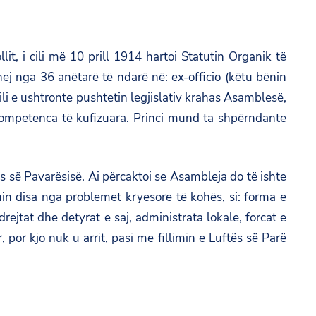
t, i cili më 10 prill 1914 hartoi Statutin Organik të
hej nga 36 anëtarë të ndarë në: ex-officio (këtu bënin
ili e ushtronte pushtetin legjislativ krahas Asamblesë,
e kompetenca të kufizuara. Princi mund ta shpërndante
s së Pavarësisë. Ai përcaktoi se Asambleja do të ishte
in disa nga problemet kryesore të kohës, si: forma e
drejtat dhe detyrat e saj, administrata lokale, forcat e
 por kjo nuk u arrit, pasi me fillimin e Luftës së Parë