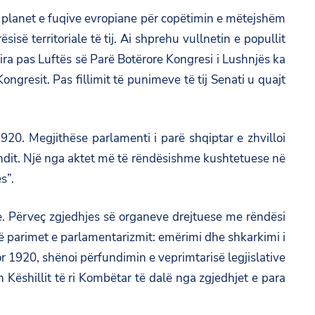
ë planet e fuqive evropiane për copëtimin e mëtejshëm
së territoriale të tij. Ai shprehu vullnetin e popullit
ira pas Luftës së Parë Botërore Kongresi i Lushnjës ka
ongresit. Pas fillimit të punimeve të tij Senati u quajt
920. Megjithëse parlamenti i parë shqiptar e zhvilloi
e vendit. Një nga aktet më të rëndësishme kushtetuese në
s”.
e. Përveç zgjedhjes së organeve drejtuese me rëndësi
ë parimet e parlamentarizmit: emërimi dhe shkarkimi i
or 1920, shënoi përfundimin e veprimtarisë legjislative
n Këshillit të ri Kombëtar të dalë nga zgjedhjet e para