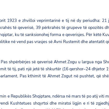
orit 1923 e zhvilloi veprimtarinë e tij në dy periudha: 2
krahës të qeverisë, 39 përkrahës të grupeve të opozitës dhe
 shqiptar, ku të sanksionohej forma e qeverisjes. Për këtë 
 politike në vend pas vrasjes së Avni Rustemit dhe atentatit 
 Pas shpërbërjes së qeverisë Ahmet Zogu u largua nga Shqipë
gimit të tij, pati një jetë të shkurtër (16 qershor–24 dhjeto
arlament. Pas kthimit të Ahmet Zogut në pushtet, që shënoi
imin e Republikës Shqiptare, ndërsa në mars të po atij viti
ndi Kushtetues shqyrtoi dhe miratoi ligjin e ri të zgjedh