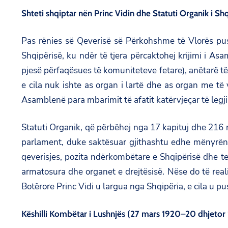
Shteti shqiptar nën Princ Vidin dhe Statuti Organik i Sh
Pas rënies së Qeverisë së Përkohshme të Vlorës pusht
Shqipërisë, ku ndër të tjera përcaktohej krijimi i As
pjesë përfaqësues të komuniteteve fetare), anëtarë të 
e cila nuk ishte as organ i lartë dhe as organ me të
Asamblenë para mbarimit të afatit katërvjeçar të legji
Statuti Organik, që përbëhej nga 17 kapituj dhe 216 n
parlament, duke saktësuar gjithashtu edhe mënyrën e
qeverisjes, pozita ndërkombëtare e Shqipërisë dhe terri
armatosura dhe organet e drejtësisë. Nëse do të realiz
Botërore Princ Vidi u largua nga Shqipëria, e cila u pu
Këshilli Kombëtar i Lushnjës (27 mars 1920–20 dhjetor