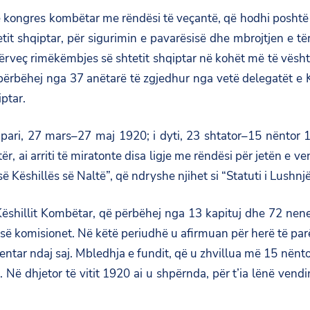
jë kongres kombëtar me rëndësi të veçantë, që hodhi posht
shqiptar, për sigurimin e pavarësisë dhe mbrojtjen e tërësi
 Përveç rimëkëmbjes së shtetit shqiptar në kohët më të vësht
që përbëhej nga 37 anëtarë të zgjedhur nga vetë delegatët e K
iptar.
i pari, 27 mars–27 maj 1920; i dyti, 23 shtator–15 nëntor 1
rtër, ai arriti të miratonte disa ligje me rëndësi për jetën 
ë Këshillës së Naltë”, që ndryshe njihet si “Statuti i Lushnjë
 Këshillit Kombëtar, që përbëhej nga 13 kapituj dhe 72 nen
esë komisionet. Në këtë periudhë u afirmuan për herë të par
mentar ndaj saj. Mbledhja e fundit, që u zhvillua më 15 nënt
 Në dhjetor të vitit 1920 ai u shpërnda, për t’ia lënë vendi