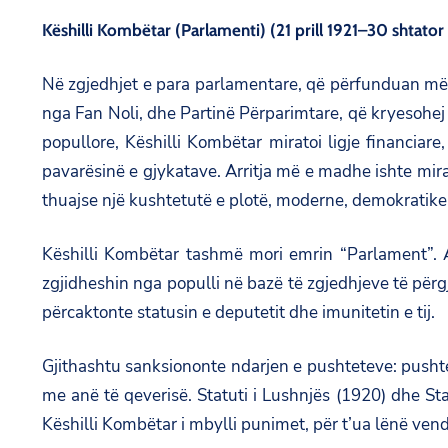
Këshilli Kombëtar (Parlamenti) (21 prill 1921–30 shtator
Në zgjedhjet e para parlamentare, që përfunduan më 5
nga Fan Noli, dhe Partinë Përparimtare, që kryesohej 
popullore, Këshilli Kombëtar miratoi ligje financiare
pavarësinë e gjykatave. Arritja më e madhe ishte mirati
thuajse një kushtetutë e plotë, moderne, demokratike
Këshilli Kombëtar tashmë mori emrin “Parlament”. 
zgjidheshin nga populli në bazë të zgjedhjeve të përg
përcaktonte statusin e deputetit dhe imunitetin e tij.
Gjithashtu sanksiononte ndarjen e pushteteve: pushtet
me anë të qeverisë. Statuti i Lushnjës (1920) dhe Sta
Këshilli Kombëtar i mbylli punimet, për t’ua lënë vendi