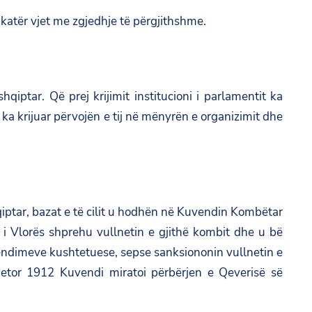
katër vjet me zgjedhje të përgjithshme.
qiptar. Që prej krijimit institucioni i parlamentit ka
a krijuar përvojën e tij në mënyrën e organizimit dhe
hqiptar, bazat e të cilit u hodhën në Kuvendin Kombëtar
 Vlorës shprehu vullnetin e gjithë kombit dhe u bë
 e vendimeve kushtetuese, sepse sanksiononin vullnetin e
jetor 1912 Kuvendi miratoi përbërjen e Qeverisë së