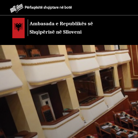
Përfaqësitë shqiptare në botë
Ambasada e Republikës së
Shqipërisë në Slloveni