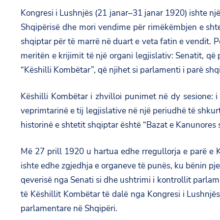
Kongresi i Lushnjës (21 janar–31 janar 1920) ishte n
Shqipërisë dhe mori vendime për rimëkëmbjen e shtetit 
shqiptar për të marrë në duart e veta fatin e vendit.
meritën e krijimit të një organi legjislativ: Senatit, 
“Këshilli Kombëtar”, që njihet si parlamenti i parë shq
Këshilli Kombëtar i zhvilloi punimet në dy sesione: 
veprimtarinë e tij legjislative në një periudhë të shku
historinë e shtetit shqiptar është “Bazat e Kanunores s
Më 27 prill 1920 u hartua edhe rregullorja e parë e
ishte edhe zgjedhja e organeve të punës, ku bënin pj
qeverisë nga Senati si dhe ushtrimi i kontrollit parla
të Këshillit Kombëtar të dalë nga Kongresi i Lushnjës.
parlamentare në Shqipëri.