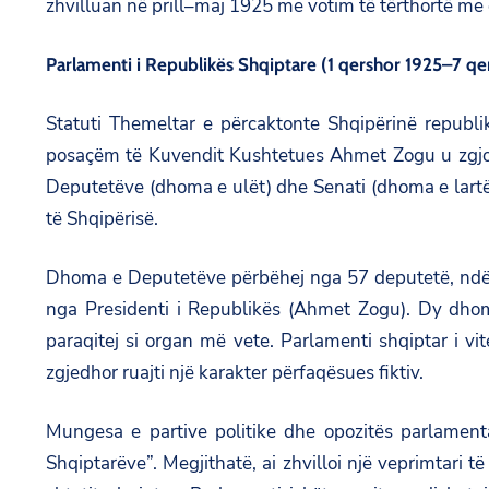
zhvilluan në prill–maj 1925 me votim të tërthortë me dy
Parlamenti i Republikës Shqiptare (1 qershor 1925–7 qe
Statuti Themeltar e përcaktonte Shqipërinë republik
posaçëm të Kuvendit Kushtetues Ahmet Zogu u zgjod
Deputetëve (dhoma e ulët) dhe Senati (dhoma e lartë)
të Shqipërisë.
Dhoma e Deputetëve përbëhej nga 57 deputetë, ndërs
nga Presidenti i Republikës (Ahmet Zogu). Dy dho
paraqitej si organ më vete. Parlamenti shqiptar i 
zgjedhor ruajti një karakter përfaqësues fiktiv.
Mungesa e partive politike dhe opozitës parlament
Shqiptarëve”. Megjithatë, ai zhvilloi një veprimtari 