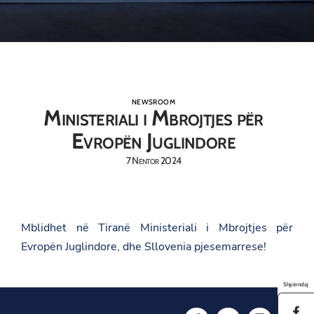
NEWSROOM
Ministeriali i Mbrojtjes për
Evropën Juglindore
7 Nëntor 2024
Mblidhet në Tiranë Ministeriali i Mbrojtjes për
Evropën Juglindore, dhe Sllovenia pjesemarrese!
Shpërndaj
S