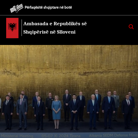
Përfaqësitë shqiptare në botë
Ambasada e Republikës së
K
E
Shqipërisë në Slloveni
R
K
O