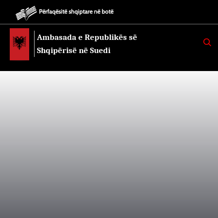
Përfaqësitë shqiptare në botë
Ambasada e Republikës së
K
E
Shqipërisë në Suedi
R
K
O