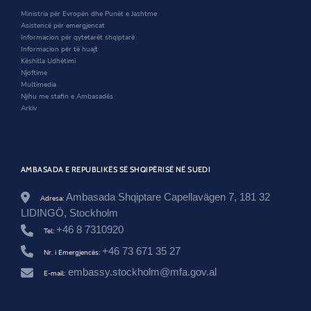
.
n
d
i
Ministria për Evropën dhe Punët e Jashtme
a
d
o
n
Asistencë për emergjencat
l
o
w
d
Informacion për qytetarët shqiptarë
/
w
o
Informacion për të huajt
s
w
Këshilla Udhëtimi
w
Njoftime
e
Multimedia
d
Njihu me stafin e Ambasadës
e
Arkiv
n
/
n
e
w
AMBASADA E REPUBLIKËS SË SHQIPËRISË NË SUEDI
s
r
o
Ambasada Shqiptare Capellavägen 7, 181 32
Adresa:
o
LIDINGÖ, Stockholm
m
+46 8 7310920
/
Tel:
k
+46 73 671 35 27
Nr. i Emergjencës:
o
n
embassy.stockholm@mfa.gov.al
E-mail:
f
e
r