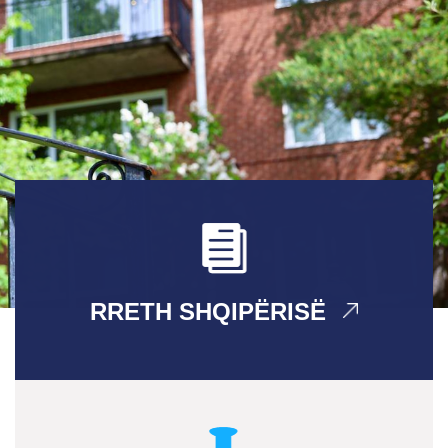
RRETH SHQIPËRISË