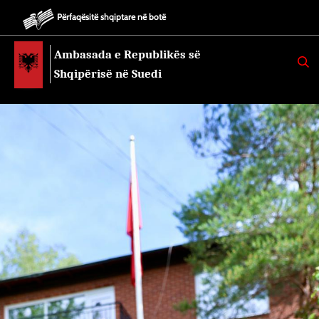
Përfaqësitë shqiptare në botë
Ambasada e Republikës së
K
E
Shqipërisë në Suedi
R
K
O