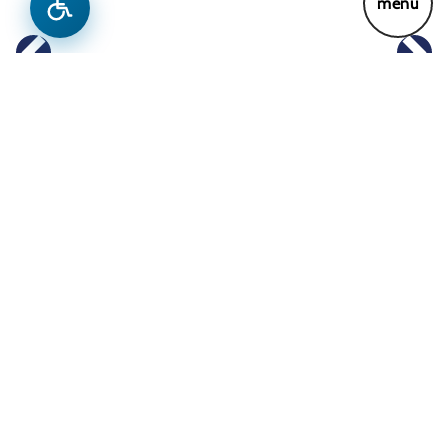
Previous
Next
Lajme
26 Janar 2026
Konferenca e Ambasadorëve
‘Diplo2025’
Meso me shume