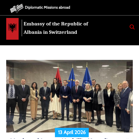
Diplomatic Missions abroad
Embassy of the Republic of
K
E
Albania in Switzerland
R
K
O
13 April 2026