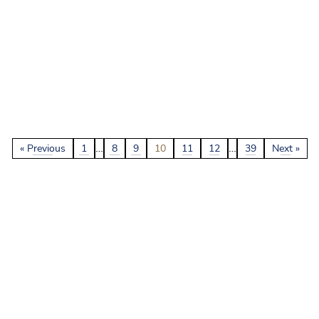
…
…
« Previous
1
8
9
10
11
12
39
Next »