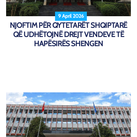
9 April 2026
NJOFTIM PËR QYTETARËT SHQIPTARË
QË UDHËTOJNË DREJT VENDEVE TË
HAPËSIRËS SHENGEN