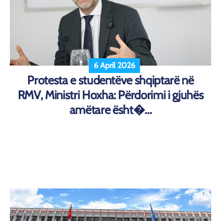
6 April 2026
Protesta e studentëve shqiptarë në
RMV, Ministri Hoxha: Përdorimi i gjuhës
amëtare ësht�...