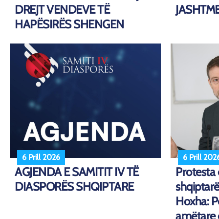
DREJT VENDEVE TË
JASHTM
HAPËSIRËS SHENGEN
6 Prill 2026
6 Prill 202
AGJENDA E SAMITIT IV TË
Protesta
DIASPORËS SHQIPTARE
shqiptarë
Hoxha: Pë
amëtare 