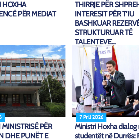
I HOXHA
THIRRJE PËR SHPRE
ENCË PËR MEDIAT
INTERESIT PËR T’IU
BASHKUAR REZERVË
STRUKTURUAR TË
TALENTEVE...
6
7 Prill 2026
I MINISTRISË PËR
Ministri Hoxha dialog
N DHE PUNËT E
studentët në Durrës: 