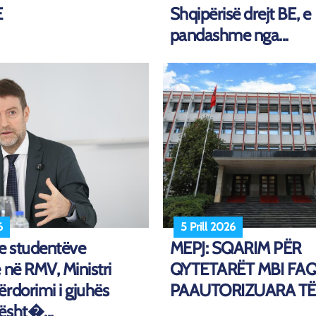
E
Shqipërisë drejt BE, e
pandashme nga...
6
5 Prill 2026
 e studentëve
MEPJ: SQARIM PËR
 në RMV, Ministri
QYTETARËT MBI FAQ
rdorimi i gjuhës
PAAUTORIZUARA TË
ësht�...