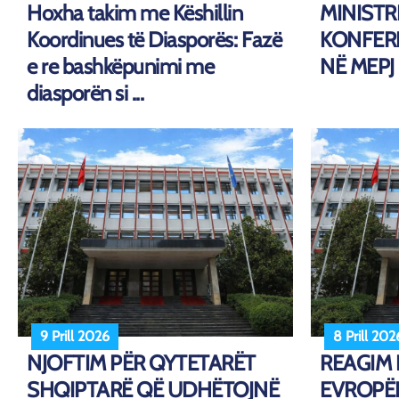
Hoxha takim me Këshillin
MINISTR
Koordinues të Diasporës: Fazë
KONFER
e re bashkëpunimi me
NË MEPJ
diasporën si ...
9 Prill 2026
8 Prill 202
NJOFTIM PËR QYTETARËT
REAGIM 
SHQIPTARË QË UDHËTOJNË
EVROPË