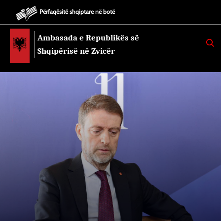
Përfaqësitë shqiptare në botë
Ambasada e Republikës së
K
E
Shqipërisë në Zvicër
R
K
O