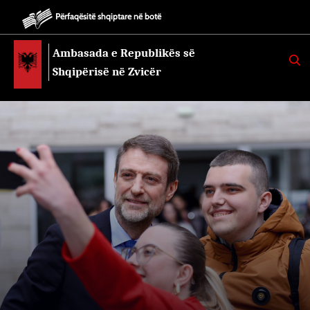
Përfaqësitë shqiptare në botë
Ambasada e Republikës së
K
E
Shqipërisë në Zvicër
R
K
O