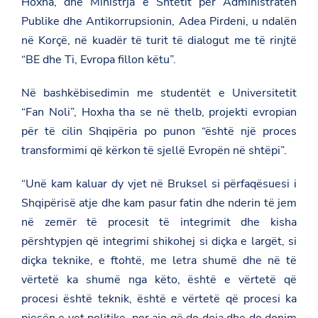
Hoxha, dhe Ministrja e Shtetit për Administratën
Publike dhe Antikorrupsionin, Adea Pirdeni, u ndalën
në Korçë, në kuadër të turit të dialogut me të rinjtë
“BE dhe Ti, Evropa fillon këtu”.
Në bashkëbisedimin me studentët e Universitetit
“Fan Noli”, Hoxha tha se në thelb, projekti evropian
për të cilin Shqipëria po punon “është një proces
transformimi që kërkon të sjellë Evropën në shtëpi”.
“Unë kam kaluar dy vjet në Bruksel si përfaqësuesi i
Shqipërisë atje dhe kam pasur fatin dhe nderin të jem
në zemër të procesit të integrimit dhe kisha
përshtypjen që integrimi shikohej si diçka e largët, si
diçka teknike, e ftohtë, me letra shumë dhe në të
vërtetë ka shumë nga këto, është e vërtetë që
procesi është teknik, është e vërtetë që procesi ka
pjesën e vet politike, por ajo që do doja dhe do donim