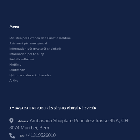
e
a
n
n
g
n
e
a
r
e
w
n
i
w
w
e
m
w
i
w
Menu
i
i
n
w
-
n
d
i
Ministria për Evropën dhe Punët e Jashtme
e
d
o
n
Asistencë për emergjencat
v
o
w
d
Informacion për qytetarët shqiptarë
r
w
o
Informacion për të huajt
o
w
Këshilla udhëtimi
p
Njoftime
i
Multimedia
a
Njihu me stafin e Ambasadës
n
Arkiva
-
n
u
k
-
AMBASADA E REPUBLIKËS SË SHQIPËRISË NË ZVICËR
e
s
h
Ambasada Shqiptare Pourtalesstrasse 45 A, CH-
Adresa:
t
3074 Muri bei, Bern
e
+41319526010
-
Tel: