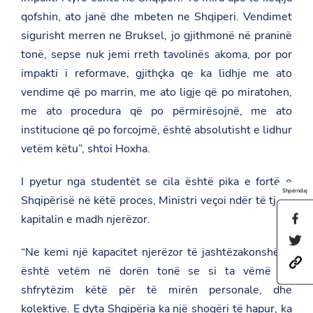
qofshin, ato janë dhe mbeten ne Shqiperi. Vendimet
sigurisht merren ne Bruksel, jo gjithmonë në praninë
tonë, sepse nuk jemi rreth tavolinës akoma, por por
impakti i reformave, gjithçka qe ka lidhje me ato
vendime që po marrin, me ato ligje që po miratohen,
me ato procedura që po përmirësojnë, me ato
institucione që po forcojmë, është absolutisht e lidhur
vetëm këtu”, shtoi Hoxha.
I pyetur nga studentët se cila është pika e fortë e
Shpërndaj
Shqipërisë në këtë proces, Ministri veçoi ndër të tjera
kapitalin e madh njerëzor.
S
h
S
a
“Ne kemi një kapacitet njerëzor të jashtëzakonshëm,
h
r
h
a
e
është vetëm në dorën tonë se si ta vëmë në
t
r
t
t
e
shfrytëzim këtë për të mirën personale, dhe
h
p
t
i
kolektive. E dyta Shqipëria ka një shoqëri të hapur, ka
s
h
s