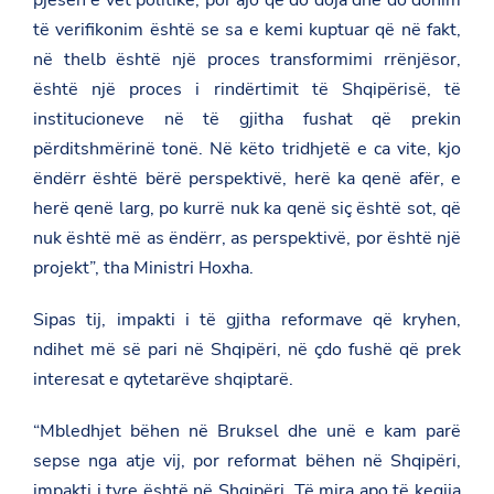
të verifikonim është se sa e kemi kuptuar që në fakt,
në thelb është një proces transformimi rrënjësor,
është një proces i rindërtimit të Shqipërisë, të
institucioneve në të gjitha fushat që prekin
përditshmërinë tonë. Në këto tridhjetë e ca vite, kjo
ëndërr është bërë perspektivë, herë ka qenë afër, e
herë qenë larg, po kurrë nuk ka qenë siç është sot, që
nuk është më as ëndërr, as perspektivë, por është një
projekt”, tha Ministri Hoxha.
Sipas tij, impakti i të gjitha reformave që kryhen,
ndihet më së pari në Shqipëri, në çdo fushë që prek
interesat e qytetarëve shqiptarë.
“Mbledhjet bëhen në Bruksel dhe unë e kam parë
sepse nga atje vij, por reformat bëhen në Shqipëri,
impakti i tyre është në Shqipëri. Të mira apo të keqija