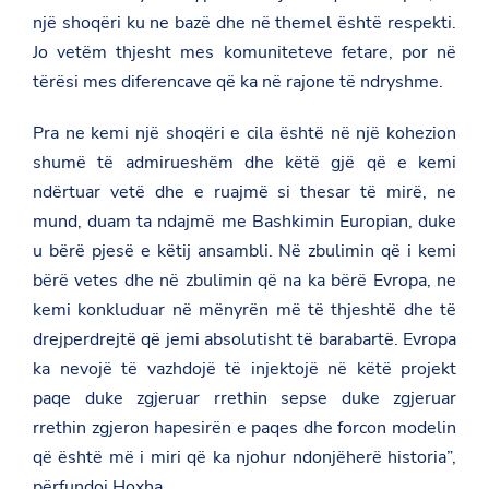
:
i
p
një shoqëri ku ne bazë dhe në themel është respekti.
/
s
a
Jo vetëm thjesht mes komuniteteve fetare, por në
/
p
g
a
a
e
tërësi mes diferencave që ka në rajone të ndryshme.
m
g
o
b
e
n
a
o
Pra ne kemi një shoqëri e cila është në një kohezion
F
s
n
a
shumë të admirueshëm dhe këtë gjë që e kemi
a
T
c
d
w
e
ndërtuar vetë dhe e ruajmë si thesar të mirë, ne
a
i
b
t
t
mund, duam ta ndajmë me Bashkimin Europian, duke
o
.
t
o
u bërë pjesë e këtij ansambli. Në zbulimin që i kemi
g
e
k
o
r
bërë vetes dhe në zbulimin që na ka bërë Evropa, ne
v
kemi konkluduar në mënyrën më të thjeshtë dhe të
.
a
drejperdrejtë që jemi absolutisht të barabartë. Evropa
l
/
ka nevojë të vazhdojë të injektojë në këtë projekt
s
paqe duke zgjeruar rrethin sepse duke zgjeruar
w
i
rrethin zgjeron hapesirën e paqes dhe forcon modelin
t
që është më i miri që ka njohur ndonjëherë historia”,
z
e
përfundoi Hoxha.