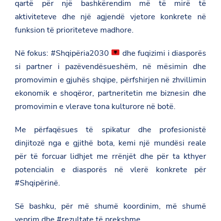
qartë për një bashkërendim më të mirë të
aktiviteteve dhe një agjendë vjetore konkrete në
funksion të prioriteteve madhore.
Në fokus: #Shqipëria2030
dhe fuqizimi i diasporës
si partner i pazëvendësueshëm, në mësimin dhe
promovimin e gjuhës shqipe, përfshirjen në zhvillimin
ekonomik e shoqëror, partneritetin me biznesin dhe
promovimin e vlerave tona kulturore në botë.
Me përfaqësues të spikatur dhe profesionistë
dinjitozë nga e gjithë bota, kemi një mundësi reale
për të forcuar lidhjet me rrënjët dhe për ta kthyer
potencialin e diasporës në vlerë konkrete për
#Shqipërinë.
Së bashku, për më shumë koordinim, më shumë
veprim dhe #rezultate të prekshme.