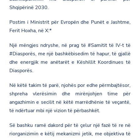
Shqipërinë 2030.
Postim i Ministrit për Evropën dhe Punët e Jashtme,
Ferit Hoxha, në X:*
Një mëngjes ndryshe, në prag të #Samitit të IV-t të
#Diasporës, me një bashkëbisedim të hapur, të gjallë
dhe energjik me anëtarët e Këshillit Koordinues të
Diasporës.
Në këtë takim të parë, njohës por edhe përmbajtësor,
shpreha vlerësimin dhe mirënjohjen time për
angazhimin e secilit në këtë marrëdhënie të veçantë,
të ndërtuar mbi një vizion të përbashkët.
Së bashku ramë dakord për të çelur një fazë të re në
riorganizimin e këtij mekanizmi jetik, me objektiva të