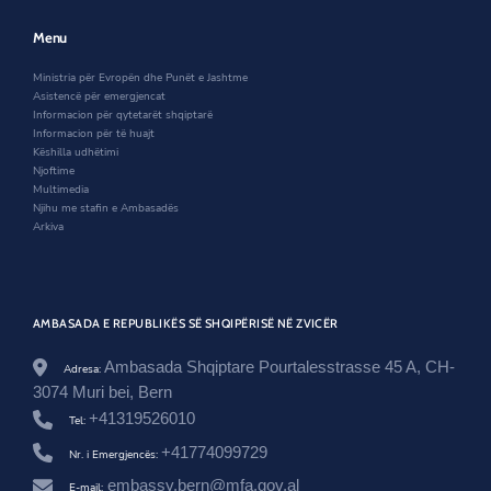
o
w
w
e
o
w
i
w
Menu
r
i
n
w
d
n
d
i
Ministria për Evropën dhe Punët e Jashtme
i
d
o
n
Asistencë për emergjencat
n
o
w
d
Informacion për qytetarët shqiptarë
u
w
o
Informacion për të huajt
e
w
Këshilla udhëtimi
s
Njoftime
-
Multimedia
t
Njihu me stafin e Ambasadës
e
Arkiva
-
d
i
a
s
p
AMBASADA E REPUBLIKËS SË SHQIPËRISË NË ZVICËR
o
r
Ambasada Shqiptare Pourtalesstrasse 45 A, CH-
Adresa:
e
3074 Muri bei, Bern
s
-
+41319526010
Tel:
f
+41774099729
a
Nr. i Emergjencës:
z
embassy.bern@mfa.gov.al
E-mail:
e