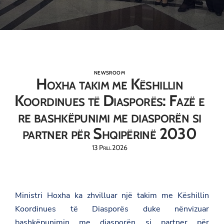
NEWSROOM
Hoxha takim me Këshillin
Koordinues të Diasporës: Fazë e
re bashkëpunimi me diasporën si
partner për Shqipërinë 2030
13 Prill 2026
Ministri Hoxha ka zhvilluar një takim me Këshillin
Koordinues të Diasporës duke nënvizuar
bashkëpunimin me diasporën si partner për