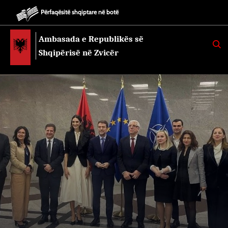
Përfaqësitë shqiptare në botë
Ambasada e Republikës së
K
E
Shqipërisë në Zvicër
R
K
O