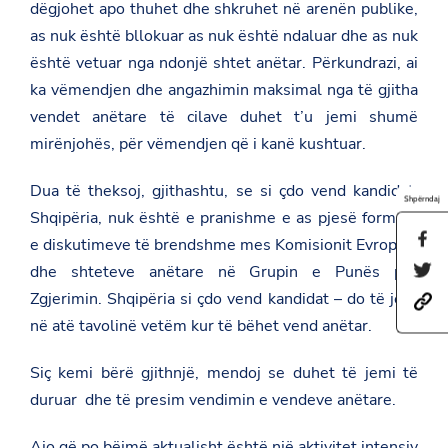
dëgjohet apo thuhet dhe shkruhet në arenën publike,
as nuk është bllokuar as nuk është ndaluar dhe as nuk
është vetuar nga ndonjë shtet anëtar. Përkundrazi, ai
ka vëmendjen dhe angazhimin maksimal nga të gjitha
vendet anëtare të cilave duhet t’u jemi shumë
mirënjohës, për vëmendjen që i kanë kushtuar.
Dua të theksoj, gjithashtu, se si çdo vend kandidat,
Shpërndaj
Shqipëria, nuk është e pranishme e as pjesë formale
S
e diskutimeve të brendshme mes Komisionit Evropian
h
S
dhe shteteve anëtare në Grupin e Punës për
a
h
r
Zgjerimin. Shqipëria si çdo vend kandidat – do të jetë
h
a
e
t
r
në atë tavolinë vetëm kur të bëhet vend anëtar.
t
t
e
h
p
t
i
s
h
Siç kemi bërë gjithnjë, mendoj se duhet të jemi të
s
:
i
p
duruar dhe të presim vendimin e vendeve anëtare.
/
s
a
/
p
g
a
a
e
Ajo që po bëjmë aktualisht është një aktivitet intensiv