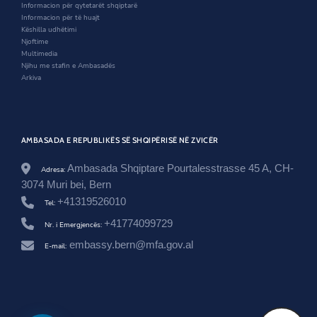
o
w
d
r
Informacion për qytetarët shqiptarë
w
o
i
Informacion për të huajt
w
s
Këshilla udhëtimi
e
Njoftime
-
Multimedia
m
Njihu me stafin e Ambasadës
b
Arkiva
i
-
p
r
o
AMBASADA E REPUBLIKËS SË SHQIPËRISË NË ZVICËR
j
e
Ambasada Shqiptare Pourtalesstrasse 45 A, CH-
Adresa:
k
3074 Muri bei, Bern
t
r
+41319526010
Tel:
e
+41774099729
z
Nr. i Emergjencës:
o
embassy.bern@mfa.gov.al
l
E-mail:
u
t
e
n
-