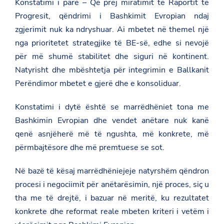
Konstatimi i parë – Që prej miratimit të Raportit të
Progresit, qëndrimi i Bashkimit Evropian ndaj
zgjerimit nuk ka ndryshuar. Ai mbetet në themel një
nga prioritetet strategjike të BE-së, edhe si nevojë
për më shumë stabilitet dhe siguri në kontinent.
Natyrisht dhe mbështetja për integrimin e Ballkanit
Perëndimor mbetet e gjerë dhe e konsoliduar.
Konstatimi i dytë është se marrëdhëniet tona me
Bashkimin Evropian dhe vendet anëtare nuk kanë
qenë asnjëherë më të ngushta, më konkrete, më
përmbajtësore dhe më premtuese se sot.
Në bazë të kësaj marrëdhëniejeje natyrshëm qëndron
procesi i negociimit për anëtarësimin, një proces, siç u
tha me të drejtë, i bazuar në meritë, ku rezultatet
konkrete dhe reformat reale mbeten kriteri i vetëm i