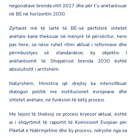
negociatave brenda vitit 2027 dhe për t’u anëtarësuar
në BE në horizontin 2030.
Zyrtarët më të lartë të BE-së përfshirë shtetet
anëtare kanë theksuar në mënyrë të përsëritur, here
pas here, se nëse ruhet ritmi aktual i reformave dhe
përmbushjes së standardeve, ky objektiv I
anëtarësimit të Shqipërisë brenda 2030 është
absolutisht i arritshëm.
Natyrshëm, Ministria që drejtoj ka intensifikuar
dialogun politik me institucionet evropiane dhe
shtetet anëtare, në funksion të këtij procesi.
Me lejoni të theksoj se procesi kryesor aktual, është
ai i shqyrtimit të raportit të Komisionit Evopian për
Piketat e Ndërmjetme dhe ky process, ndryshe nga sa