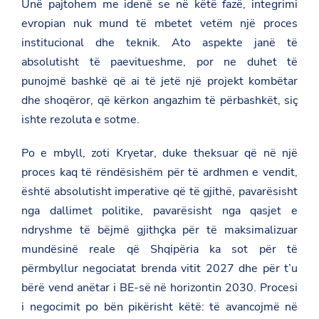
Unë pajtohem me idenë se në këtë fazë, integrimi
-
p
evropian nuk mund të mbetet vetëm një proces
e
institucional dhe teknik. Ato aspekte janë të
r
-
absolutisht të paevitueshme, por ne duhet të
e
punojmë bashkë që ai të jetë një projekt kombëtar
v
r
dhe shoqëror, që kërkon angazhim të përbashkët, siç
o
p
ishte rezoluta e sotme.
e
n
Po e mbyll, zoti Kryetar, duke theksuar që në një
-
d
proces kaq të rëndësishëm për të ardhmen e vendit,
h
e
është absolutisht imperative që të gjithë, pavarësisht
-
nga dallimet politike, pavarësisht nga qasjet e
p
u
ndryshme të bëjmë gjithçka për të maksimalizuar
n
mundësinë reale që Shqipëria ka sot për të
e
t
përmbyllur negociatat brenda vitit 2027 dhe për t’u
-
bërë vend anëtar i BE-së në horizontin 2030. Procesi
e
-
i negocimit po bën pikërisht këtë: të avancojmë në
j