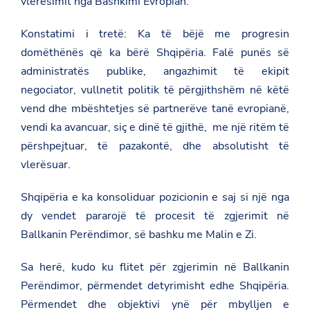
vlerësimit nga Bashkimi Evropian.
Konstatimi i tretë: Ka të bëjë me progresin
domëthënës që ka bërë Shqipëria. Falë punës së
administratës publike, angazhimit të ekipit
negociator, vullnetit politik të përgjithshëm në këtë
vend dhe mbështetjes së partnerëve tanë evropianë,
vendi ka avancuar, siç e dinë të gjithë, me një ritëm të
përshpejtuar, të pazakontë, dhe absolutisht të
vlerësuar.
Shqipëria e ka konsoliduar pozicionin e saj si një nga
dy vendet pararojë të procesit të zgjerimit në
Ballkanin Perëndimor, së bashku me Malin e Zi.
Sa herë, kudo ku flitet për zgjerimin në Ballkanin
Perëndimor, përmendet detyrimisht edhe Shqipëria.
Përmendet dhe objektivi ynë për mbylljen e