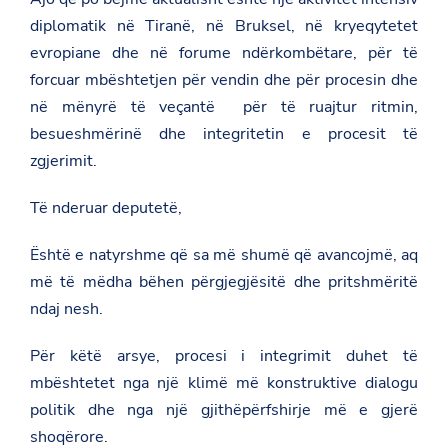
m
g
o
b
diplomatik në Tiranë, në Bruksel, në kryeqytetet
e
n
a
o
F
evropiane dhe në forume ndërkombëtare, për të
s
n
a
a
T
forcuar mbështetjen për vendin dhe për procesin dhe
c
d
w
e
në mënyrë të veçantë për të ruajtur ritmin,
a
i
b
t
t
o
besueshmërinë dhe integritetin e procesit të
.
t
o
zgjerimit.
g
e
k
o
r
v
Të nderuar deputetë,
.
a
l
Është e natyrshme që sa më shumë që avancojmë, aq
/
s
më të mëdha bëhen përgjegjësitë dhe pritshmëritë
w
ndaj nesh.
i
t
z
Për këtë arsye, procesi i integrimit duhet të
e
r
mbështetet nga një klimë më konstruktive dialogu
l
politik dhe nga një gjithëpërfshirje më e gjerë
a
n
shoqërore.
d