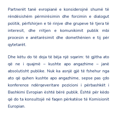
/
Partnerët tanë evropianë e konsiderojnë shumë të
n
e
rëndësishëm përmirësimin dhe forcimin e dialogut
w
s
politik, përfshirjen e të rinjve dhe grupeve të tjera të
r
interesit, dhe rritjen e komunikimit publik mbi
o
o
procesin e anëtarësimit dhe domethënien e tij për
m
qytetarët.
/
j
a
Dhe këtu do të doja të bëja një sqarim: të gjitha ato
l
a
që ne i quajmë – kushte apo angazhime – janë
-
absolutisht publike. Nuk ka asnjë gjë të fshehur nga
e
-
ato që quhen kushte apo angazhime, sepse pas çdo
m
i
konference ndërqeveritare pozicioni i përbashkët i
n
Bashkimi Evropian është bërë publik. Është për këdo
i
s
që do ta konsultojë në faqen përkatëse të Komisionit
t
Europian.
r
i
t