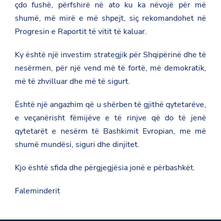
a
çdo fushë, përfshirë në ato ku ka nëvojë për më
s
shumë, më mirë e më shpejt, siç rekomandohet në
h
t
Progresin e Raportit të vitit të kaluar.
m
e
-
Ky është një investim strategjik për Shqipërinë dhe të
f
nesërmen, për një vend më të fortë, më demokratik,
e
r
më të zhvilluar dhe më të sigurt.
i
t
-
Është një angazhim që u shërben të gjithë qytetarëve,
h
e veçanërisht fëmijëve e të rinjve që do të jenë
o
x
qytetarët e nesërm të Bashkimit Evropian, me më
h
shumë mundësi, siguri dhe dinjitet.
a
-
g
Kjo është sfida dhe përgjegjësia jonë e përbashkët.
j
a
t
Faleminderit
e
-
d
e