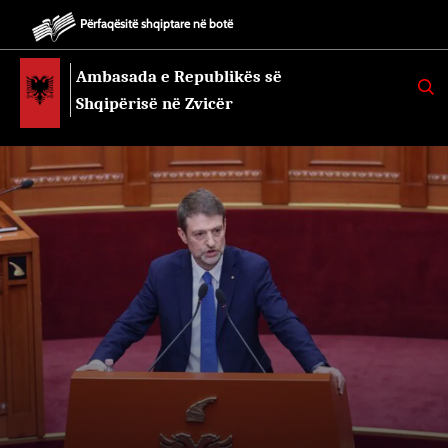
Përfaqësitë shqiptare në botë
Ambasada e Republikës së
K
E
Shqipërisë në Zvicër
R
K
O