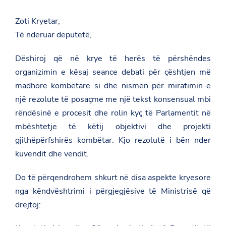
Zoti Kryetar,
Të nderuar deputetë,
Dëshiroj që në krye të herës të përshëndes
organizimin e kësaj seance debati për çështjen më
madhore kombëtare si dhe nismën për miratimin e
një rezolute të posaçme me një tekst konsensual mbi
rëndësinë e procesit dhe rolin kyç të Parlamentit në
mbështetje të këtij objektivi dhe projekti
gjithëpërfshirës kombëtar. Kjo rezolutë i bën nder
kuvendit dhe vendit.
Do të përqendrohem shkurt në disa aspekte kryesore
nga këndvështrimi i përgjegjësive të Ministrisë që
drejtoj: