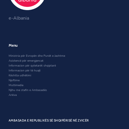
e
n
p
o
n
s
e
o
s
i
n
m
i
n
s
/
e-Albania
n
a
i
m
a
n
n
i
n
e
a
n
e
w
n
i
w
w
e
s
w
i
w
t
Menu
i
n
w
r
n
d
i
i
Ministria për Evropën dhe Punët e Jashtme
d
o
n
-
Asistencë për emergjencat
o
w
d
h
Informacion për qytetarët shqiptarë
w
o
o
Informacion për të huajt
w
x
Këshilla udhëtimi
h
Njoftime
a
Multimedia
-
Njihu me stafin e Ambasadës
p
Arkiva
e
r
p
j
e
AMBASADA E REPUBLIKËS SË SHQIPËRISË NË ZVICËR
k
j