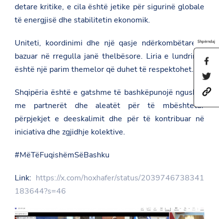
detare kritike, e cila është jetike për sigurinë globale
të energjisë dhe stabilitetin ekonomik.
Uniteti, koordinimi dhe një qasje ndërkombëtare e
Shpërndaj
bazuar në rregulla janë thelbësore. Liria e lundrimit
S
është një parim themelor që duhet të respektohet.
h
S
a
h
r
Shqipëria është e gatshme të bashkëpunojë ngushtë
h
a
e
t
r
t
me partnerët dhe aleatët për të mbështetur
t
e
h
p
t
përpjekjet e deeskalimit dhe për të kontribuar në
i
s
h
s
iniciativa dhe zgjidhje kolektive.
:
i
p
/
s
a
/
p
g
#MëTëFuqishëmSëBashku
a
a
e
m
g
o
b
e
Link:
https://x.com/hoxhafer/status/2039746738341
n
a
o
F
183644?s=46
s
n
a
a
T
c
d
w
e
a
i
b