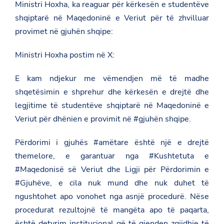
Ministri Hoxha, ka reaguar për kërkesën e studentëve
shqiptarë në Maqedoninë e Veriut për të zhvilluar
provimet në gjuhën shqipe:
Ministri Hoxha postim në X:
E kam ndjekur me vëmendjen më të madhe
shqetësimin e shprehur dhe kërkesën e drejtë dhe
legjitime të studentëve shqiptarë në Maqedoninë e
Veriut për dhënien e provimit në #gjuhën shqipe.
Përdorimi i gjuhës #amëtare është një e drejtë
themelore, e garantuar nga #Kushtetuta e
#Maqedonisë së Veriut dhe Ligji për Përdorimin e
#Gjuhëve, e cila nuk mund dhe nuk duhet të
ngushtohet apo vonohet nga asnjë procedurë. Nëse
procedurat rezultojnë të mangëta apo të paqarta,
është detyrim institucional që të gjenden zgjidhje të