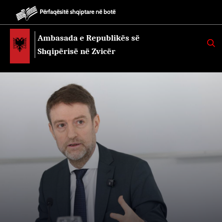
Përfaqësitë shqiptare në botë
Ambasada e Republikës së
K
E
Shqipërisë në Zvicër
R
K
O