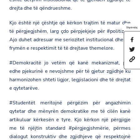
drejta dhe të qëndrueshme.
Kjo është një çështje që kërkon trajtim të matur dhe
Shpërndaj
të përgjegjshëm, larg çdo përpjekjeje për #politizim.
Ajo duhet adresuar me seriozitet institucional dhe në
S
h
frymën e respektimit të të drejtave themelore.
S
a
h
r
h
a
e
#Demokracitë jo vetëm që kanë mekanizmat, por
t
r
t
t
e
edhe pjekurinë e nevojshme për të gjetur zgjidhje ku
h
p
t
i
harmonizohen shteti ligjor, legjislacioni dhe të drejtat
s
h
s
:
i
e qytetarëve.
p
/
s
a
/
p
g
a
a
#Studentët meritojnë përgëzim për angazhimin
e
m
g
o
qytetar dhe mënyrën demokratike me të cilën kanë
b
e
n
a
o
artikuluar kërkesën e tyre. Kjo kërkon një përgjigje
F
s
n
a
me të njëjtin standard #përgjegjshmërie, përmes
a
T
c
d
w
e
dialogut konstruktiv dhe zgjidhjeve që respektojnë
a
i