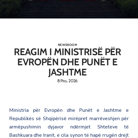
NEWSROOM
REAGIM I MINISTRISË PËR
EVROPËN DHE PUNËT E
JASHTME
8 Prill 2026
Ministria për Evropën dhe Punët e Jashtme e
Republikës së Shqipërisë mirëpret marrëveshjen për
armëpushimin dyjavor ndërmjet Shteteve të
Bashkuara dhe Iranit, e cila synon të hapë rrugën drejt