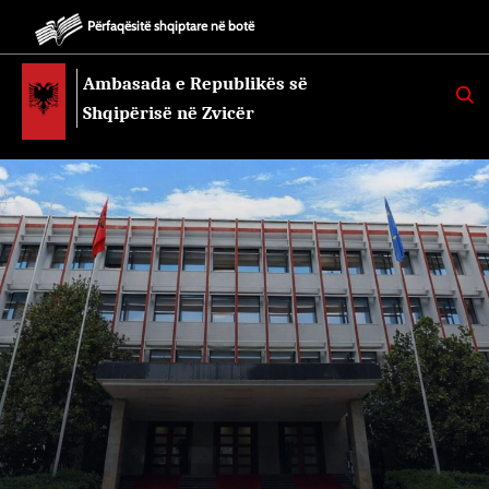
Përfaqësitë shqiptare në botë
Ambasada e Republikës së
K
E
Shqipërisë në Zvicër
R
K
O