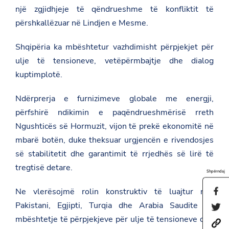
një zgjidhjeje të qëndrueshme të konfliktit të
përshkallëzuar në Lindjen e Mesme.
Shqipëria ka mbështetur vazhdimisht përpjekjet për
ulje të tensioneve, vetëpërmbajtje dhe dialog
kuptimplotë.
Ndërprerja e furnizimeve globale me energji,
përfshirë ndikimin e paqëndrueshmërisë rreth
Ngushticës së Hormuzit, vijon të prekë ekonomitë në
mbarë botën, duke theksuar urgjencën e rivendosjes
së stabilitetit dhe garantimit të rrjedhës së lirë të
tregtisë detare.
Shpërndaj
Ne vlerësojmë rolin konstruktiv të luajtur nga
S
h
Pakistani, Egjipti, Turqia dhe Arabia Saudite në
S
a
h
r
mbështetje të përpjekjeve për ulje të tensioneve dhe
h
a
e