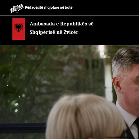
Përfaqësitë shqiptare në botë
Ambasada e Republikës së
Shqipërisë në Zvicër