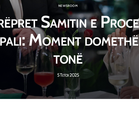
NEWSROOM
rëpret Samitin e Proce
opali: Moment domethë
tonë
5 Tetor 2025