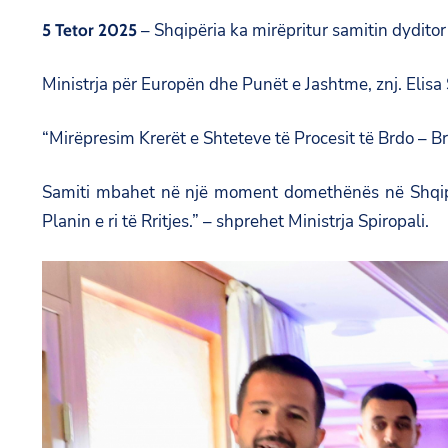
– Shqipëria ka mirëpritur samitin dyditor 
5 Tetor 2025
Ministrja për Europën dhe Punët e Jashtme, znj. Elisa 
“Mirëpresim Krerët e Shteteve të Procesit të Brdo – Bri
Samiti mbahet në një moment domethënës në Shqipër
Planin e ri të Rritjes.”
– shprehet Ministrja Spiropali.