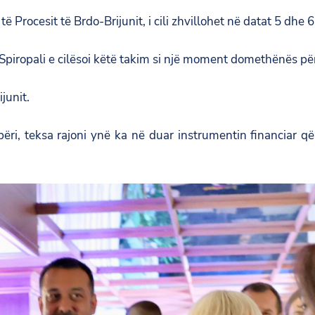
të Procesit të Brdo-Brijunit, i cili zhvillohet në datat 5 dhe
Spiropali e cilësoi këtë takim si një moment domethënës për
junit.
i, teksa rajoni ynë ka në duar instrumentin financiar që