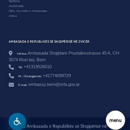
Njoftime
e
Multimedia
-
Njihu me stafin e Ambasadës
k
Arkiva
a
j
a
-
k
AMBASADA E REPUBLIKËS SË SHQIPËRISË NË ZVICËR
a
l
l
Ambasada Shqiptare Pourtalesstrasse 45 A, CH-
Adresa:
a
3074 Muri bei, Bern
s
+41319526010
-
Tel:
i
+41774099729
Nr. i Emergjencës:
n
t
embassy.bern@mfa.gov.al
E-mail:
e
g
r
i
m
i
-
menu
i
© 2026 Ambasada e Republikës së Shqipërisë në Zvicër
-