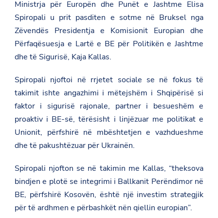
Ministrja për Europën dhe Punët e Jashtme Elisa
Spiropali u prit pasditen e sotme në Bruksel nga
Zëvendës Presidentja e Komisionit Europian dhe
Përfaqësuesja e Lartë e BE për Politikën e Jashtme
dhe të Sigurisë, Kaja Kallas.
Spiropali njoftoi në rrjetet sociale se në fokus të
takimit ishte angazhimi i mëtejshëm i Shqipërisë si
faktor i sigurisë rajonale, partner i besueshëm e
proaktiv i BE-së, tërësisht i linjëzuar me politikat e
Unionit, përfshirë në mbështetjen e vazhdueshme
dhe të pakushtëzuar për Ukrainën.
Spiropali njofton se në takimin me Kallas, “theksova
bindjen e plotë se integrimi i Ballkanit Perëndimor në
BE, përfshirë Kosovën, është një investim strategjik
për të ardhmen e përbashkët nën qiellin europian”.