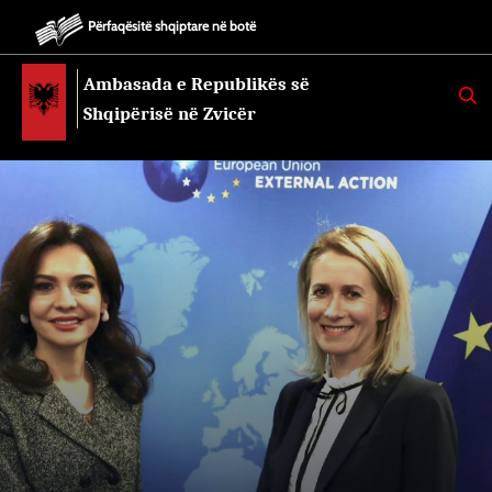
Përfaqësitë shqiptare në botë
Ambasada e Republikës së
K
E
Shqipërisë në Zvicër
R
K
O