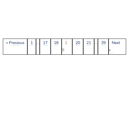
…
…
« Previous
1
17
18
1
20
21
39
Next
9
»