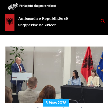
Përfaqësitë shqiptare në botë
Ambasada e Republikës së
K
E
Shqipërisë në Zvicër
R
K
O
3 Mars 2026