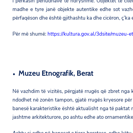
i përkasin periudhave të ndryshme. Objektet të cil
madhe e tyre janë objekte autentike edhe sot vazhdo
përfaqëson dhe është gjithashtu ka dhe cicëron, ç’ka 
Për më shumë:
https://kultura.gov.al/3dsite/muzeu-e
Muzeu Etnografik, Berat
Në vazhdim të vizitës, përgjatë rrugës që zbret nga 
ndod­het në zonën tampon, gjatë rrugës kryesore për n
banesë karakteristike është aktualisht nga të paktat 
jashtme arkitekturore, po ashtu edhe ato ornamentike 