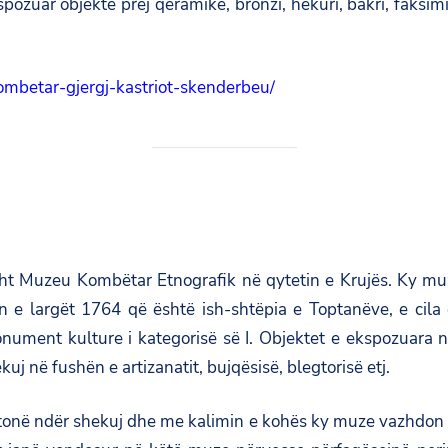
pozuar objekte prej qeramike, bronzi, hekuri, bakri, faksi
kombetar-gjergj-kastriot-skenderbeu/
t Muzeu Kombëtar Etnografik në qytetin e Krujës. Ky muze e 
 e largët 1764 që është ish-shtëpia e Toptanëve, e cila ë
monument kulture i kategorisë së I. Objektet e ekspozuara
kuj në fushën e artizanatit, bujqësisë, blegtorisë etj.
 tonë ndër shekuj dhe me kalimin e kohës ky muze vazhdon e