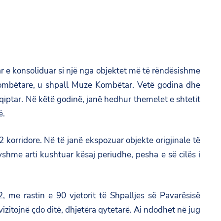
suar e konsoliduar si një nga objektet më të rëndësishme
 Kombëtare, u shpall Muze Kombëtar. Vetë godina dhe
iptar. Në këtë godinë, janë hedhur themelet e shtetit
ë.
orridore. Në të janë ekspozuar objekte origjinale të
shme arti kushtuar kësaj periudhe, pesha e së cilës i
 me rastin e 90 vjetorit të Shpalljes së Pavarësisë
vizitojnë çdo ditë, dhjetëra qytetarë. Ai ndodhet në jug