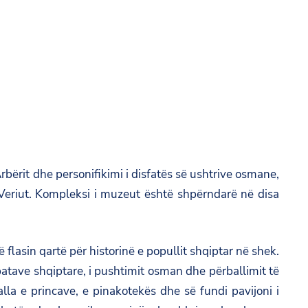
bërit dhe personifikimi i disfatës së ushtrive osmane,
e Veriut. Kompleksi i muzeut është shpërndarë në disa
flasin qartë për historinë e popullit shqiptar në shek.
ipatave shqiptare, i pushtimit osman dhe përballimit të
alla e princave, e pinakotekës dhe së fundi pavijoni i