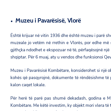
Muzeu i Pavarësisë, Vlorë
Është krijuar në vitin 1936 dhe është muzeu i parë shqi
muzeale jo vetëm në rrethin e Vlorës, por edhe më 
gjithçka ndodhet e ekspozuar në të, përfaqësojnë një
shqiptar. Për 6 muaj, aty u vendos dhe funksionoi Qeve
Muzeu i Pavarësisë Kombëtare, konsiderohet si një o
kohës që pasqyrojnë, dokumente të rëndësishme të per
kalon caqet lokale.
Për herë të parë pas shumë dekadash, godina e Muze
Kombëtare. Me këtë investim, ky objekt mori vlera të tj