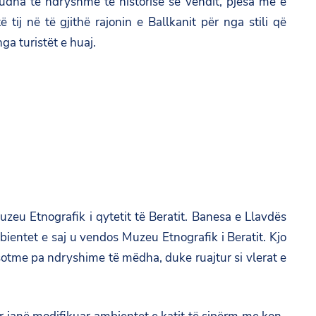
udha të ndryshme të historisë së vendit, pjesa më e
ij në të gjithë rajonin e Ballkanit për nga stili që
a turistët e huaj.
zeu Etnografik i qytetit të Beratit. Banesa e Llavdës
bientet e saj u vendos Muzeu Etnografik i Beratit. Kjo
 sotme pa ndryshime të mëdha, duke ruajtur si vlerat e