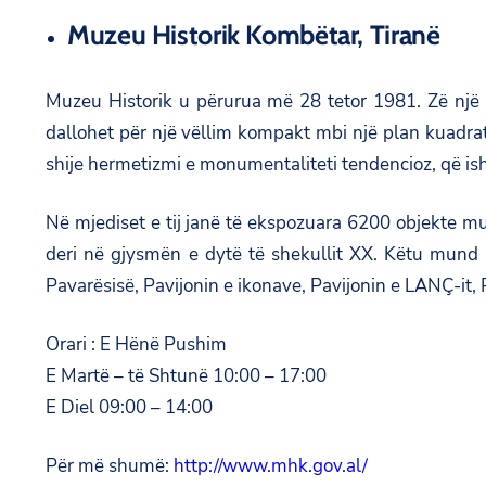
Muzeu Historik Kombëtar, Tiranë
Muzeu Historik u përurua më 28 tetor 1981. Zë një
dallohet për një vëllim kompakt mbi një plan kuadra
shije hermetizmi e monumentaliteti tendencioz, që is
Në mjediset e tij janë të ekspozuara 6200 objekte muze
deri në gjysmën e dytë të shekullit XX. Këtu mund të
Pavarësisë, Pavijonin e ikonave, Pavijonin e LANÇ-it,
Orari : E Hënë Pushim
E Martë – të Shtunë 10:00 – 17:00
E Diel 09:00 – 14:00
Për më shumë:
http://www.mhk.gov.al/