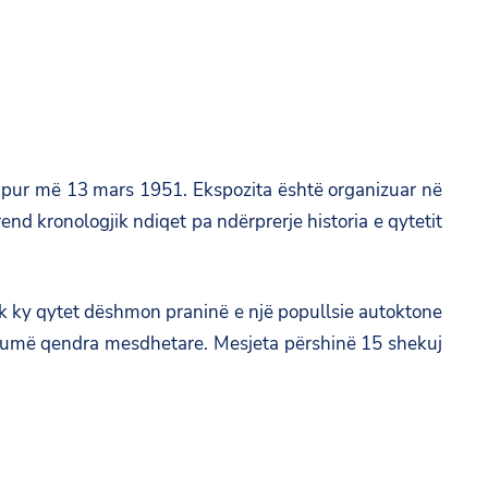
hapur më 13 mars 1951. Ekspozita është organizuar në
rend kronologjik ndiqet pa ndërprerje historia e qytetit
ik ky qytet dëshmon praninë e një popullsie autoktone
shumë qendra mesdhetare. Mesjeta përshinë 15 shekuj