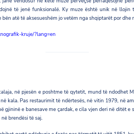
ët janë vendosur në këtë muze përveçse përfaqësojnë peri
jnë të jenë funksionalë. Ky muze është unik në llojin të t
e bën atë të aksesueshëm jo vetëm nga shqiptarët por dhe ng
tnografik-kruje/?lang=en
kalaja, në pjesën e poshtme të qytetit, mund të ndodhet Mu
ë kala. Pas restaurimit të ndërtesës, në vitin 1979, në am
në gjininë e banesave me çardak, e cila vjen deri në ditët e
në brendësi të saj.