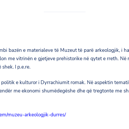
mbi bazën e materialeve të Muzeut të parë arkeologjik, i 
llon me vitrinën e gjetjeve prehistorike në qytet e rreth. Në 
shek. I p.e.re.
 politik e kulturor i Dyrrachiumit romak. Në aspektin temat
tet qendër me ekonomi shumëdegëshe dhe që tregtonte me 
-item/muzeu-arkeologjik-durres/