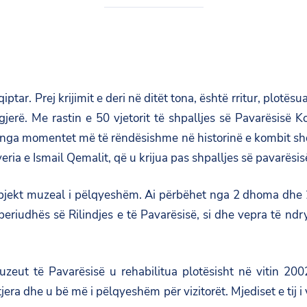
ptar. Prej krijimit e deri në ditët tona, është rritur, plotë
gjerë. Me rastin e 50 vjetorit të shpalljes së Pavarësisë
 nga momentet më të rëndësishme në historinë e kombit shq
ria e Ismail Qemalit, që u krijua pas shpalljes së pavarësis
bjekt muzeal i pëlqyeshëm. Ai përbëhet nga 2 dhoma dhe 2 k
iudhës së Rilindjes e të Pavarësisë, si dhe vepra të ndry
ut të Pavarësisë u rehabilitua plotësisht në vitin 2002,
era dhe u bë më i pëlqyeshëm për vizitorët. Mjediset e tij i 