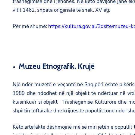
trashëgimisë dhe i jehonës. Në këto pavijone janë eks
vitit 1462, shpata origjinale të shek. XV etj.
Për më shumë:
https://kultura.gov.al/3dsite/muzeu-
Muzeu Etnografik, Krujë
Një ndër muzetë e veçantë në Shqipëri është pikërish
1989 dhe ndodhet në një objekt të ndërtuar në vitin
klasifikuar si objekt i Trashëgimisë Kulturore dhe 
shpirtin luftarakë dhe krijues të popullit tonë ndër she
Këto artefakte dëshmojnë më së miri jetën e popullit