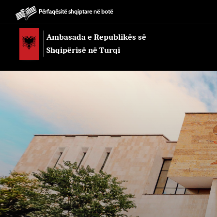
Përfaqësitë shqiptare në botë
Ambasada e Republikës së
Shqipërisë në Turqi