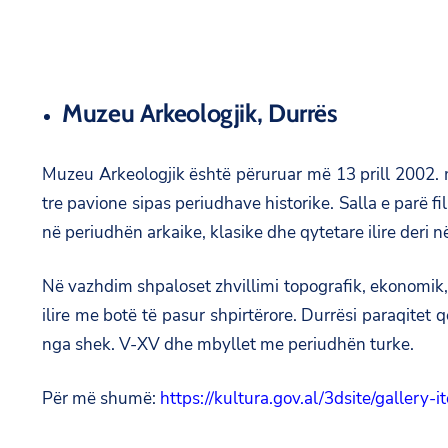
Muzeu Arkeologjik, Durrës
Muzeu Arkeologjik është përuruar më 13 prill 2002. 
tre pavione sipas periudhave historike. Salla e parë fi
në periudhën arkaike, klasike dhe qytetare ilire deri në 
Në vazhdim shpaloset zhvillimi topografik, ekonomik,
ilire me botë të pasur shpirtërore. Durrësi paraqi
nga shek. V-XV dhe mbyllet me periudhën turke.
Për më shumë:
https://kultura.gov.al/3dsite/gallery