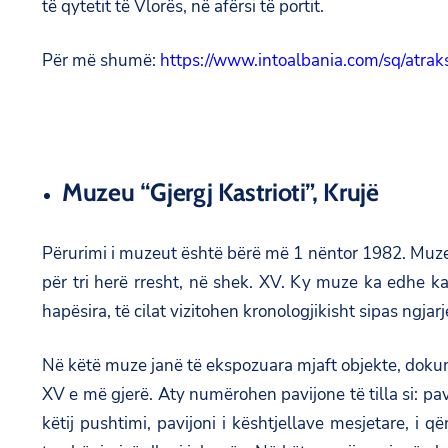
të qytetit të Vlorës, në afërsi të portit.
Për më shumë:
https://www.intoalbania.com/sq/atrak
Muzeu “Gjergj Kastrioti”, Krujë
Përurimi i muzeut është bërë më 1 nëntor 1982. Muzeu 
për tri herë rresht, në shek. XV. Ky muze ka edhe ka
hapësira, të cilat vizitohen kronologjikisht sipas ngjarj
Në këtë muze janë të ekspozuara mjaft objekte, dokumen
XV e më gjerë. Aty numërohen pavijone të tilla si: pav
këtij pushtimi, pavijoni i kështjellave mesjetare, i 