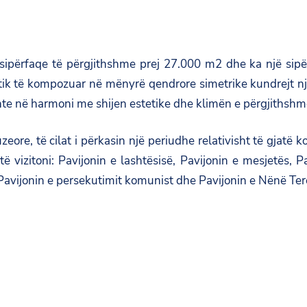
 sipërfaqe të përgjithshme prej 27.000 m2 dhe ka një sip
tik të kompozuar në mënyrë qendrore simetrike kundrejt një
hte në harmoni me shijen estetike dhe klimën e përgjithshme
ore, të cilat i përkasin një periudhe relativisht të gjatë ko
 vizitoni: Pavijonin e lashtësisë, Pavijonin e mesjetës, P
 Pavijonin e persekutimit komunist dhe Pavijonin e Nënë Ter