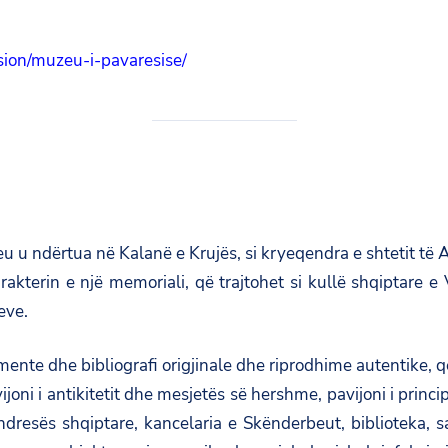
sion/muzeu-i-pavaresise/
u ndërtua në Kalanë e Krujës, si kryeqendra e shtetit të Ar
rakterin e një memoriali, që trajtohet si kullë shqiptare 
eve.
te dhe bibliografi origjinale dhe riprodhime autentike, që 
ijoni i antikitetit dhe mesjetës së hershme, pavijoni i princ
qëndresës shqiptare, kancelaria e Skënderbeut, biblioteka, s