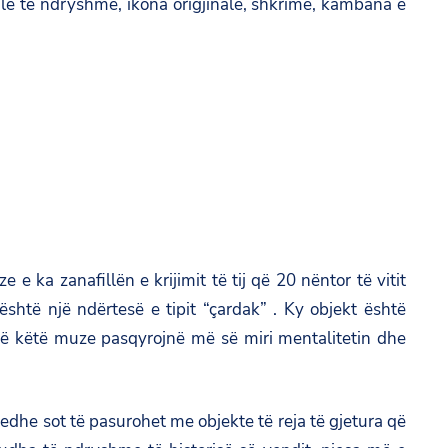
mile të ndryshme, ikona origjinale, shkrime, kambana e
ka zanafillën e krijimit të tij që 20 nëntor të vitit
shtë një ndërtesë e tipit “çardak” . Ky objekt është
 në këtë muze pasqyrojnë më së miri mentalitetin dhe
dhe sot të pasurohet me objekte të reja të gjetura që