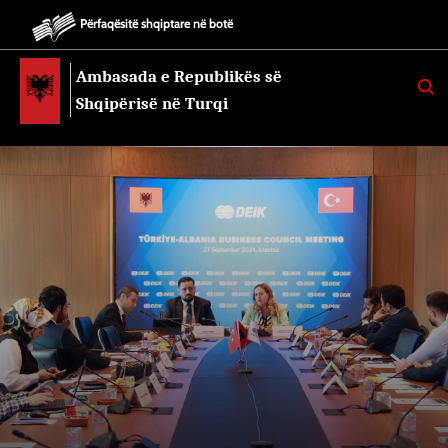
Përfaqësitë shqiptare në botë
Ambasada e Republikës së
K
E
Shqipërisë në Turqi
R
K
O