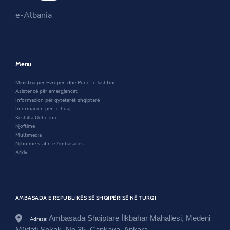
s
i
n
.
t
o
i
n
s
e-Albania
g
e
k
n
a
i
o
r
a
n
n
v
n
e
a
.
e
w
n
a
w
w
e
l
w
i
w
Menu
/
i
n
w
t
n
d
i
Ministria për Evropën dhe Punët e Jashtme
u
d
o
n
Asistencë për emergjencat
r
o
w
d
Informacion për qytetarët shqiptarë
k
w
o
Informacion për të huajt
e
w
Këshilla Udhëtimi
y
Njoftime
/
Multimedia
n
Njihu me stafin e Ambasadës
e
Arkiv
w
s
r
o
o
m
AMBASADA E REPUBLIKËS SË SHQIPËRISË NË TURQI
/
t
Ambasada Shqiptare İlkbahar Mahallesi, Medeni
Adresa:
a
Müdafi Sokak, No 35, Çankaya, Ankara