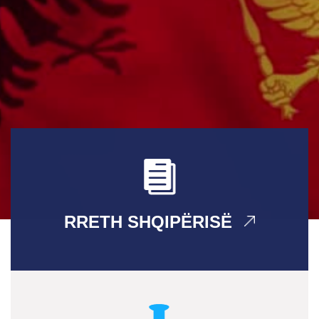
RRETH SHQIPËRISË