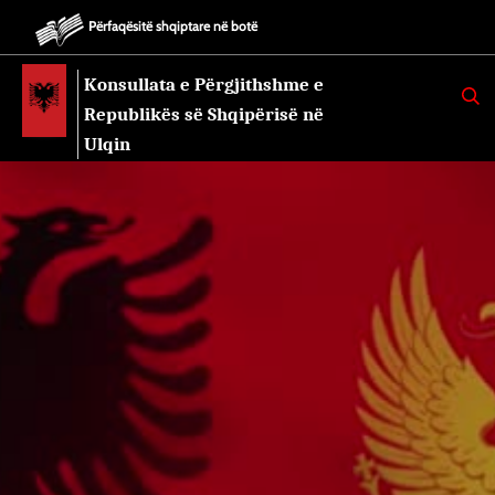
Përfaqësitë shqiptare në botë
Konsullata e Përgjithshme e
K
E
Republikës së Shqipërisë në
R
K
Ulqin
O